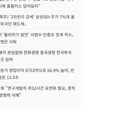
니에 홈플러스 담아달라"
목주] '2차전지 강세' 삼성SDI 주가 7%대 올
 외국인 매도세..
 '돌려차기 발언' 서범수·진종오 징계 착수,
2명은 사퇴
 매각 본입찰에 한화생명 흥국생명 한국투자
3곳 참여
분기 영업이익 6753억으로 66.9% 늘어, 민
은 13.5조
회 "연구개발직 주52시간 유연화 필요, 경직
경쟁력 저해"