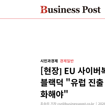
시민과경제
경제일반
[현장] EU 사이
블랙덕 "유럽 진출
화해야"
조승리 기자 csr@businesspost.co.kr
2026