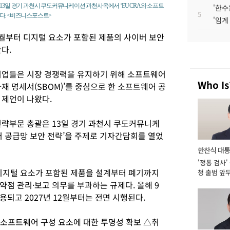
13일 경기 과천시 쿠도커뮤니케이션 과천사옥에서 ‘EU CRA와 소프트
'한수
5
다. <비즈니스포스트>
'임계
9월부터 디지털 요소가 포함된 제품의 사이버 보안
다.
기업들은 시장 경쟁력을 유지하기 위해 소프트웨어
Who Is
재 명세서(SBOM)’를 중심으로 한 소프트웨어 공
 제언이 나왔다.
전략부문 총괄은 13일 경기 과천시 쿠도커뮤니케
어 공급망 보안 전략’을 주제로 기자간담회를 열었
한찬식 대
'정통 검사'
서관
 디지털 요소가 포함된 제품을 설계부터 폐기까지
청 출범 앞
맡아 [2026
점 관리·보고 의무를 부과하는 규제다. 올해 9
되고 2027년 12월부터는 전면 시행된다.
△소프트웨어 구성 요소에 대한 투명성 확보 △취