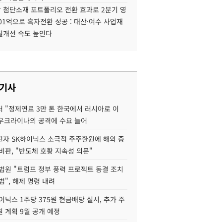
 첨단소재 포트폴리오 전환 효과로 2분기 영
01억으로 흑자전환 성공 : 대산·여수 사업재
질개선 속도 높인다
 기사
 "정제연료 3만 톤 한국에서 러시아로 이
 우크라이나의 공격에 수요 늘어
자 SK하이닉스 소극적 주주환원에 해외 증
비판, "반도체 호황 지속성 의문"
법원 "트럼프 정부 풍력 프로젝트 동결 조치
법", 해제 명령 내려
이닉스 1주당 375원 현금배당 실시, 추가 주
 계획 9월 공개 예정