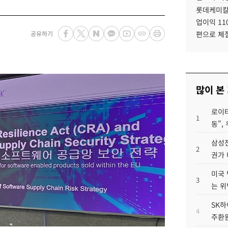
롯데케미칼
업이익 11
공유하기
편으로 체
많이 본
로이터
1
동",
삼성전
2
권가 
미국 
3
는 위
SK하
4
주환원