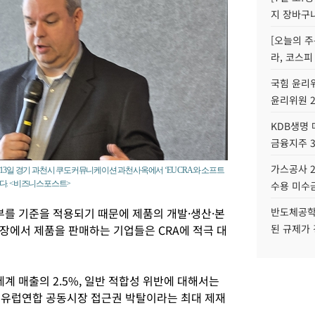
지 장바구
[오늘의 주
라, 코스피
국힘 윤리위
윤리위원 
KDB생명
금융지주 
가스공사 2
13일 경기 과천시 쿠도커뮤니케이션 과천사옥에서 ‘EU CRA와 소프트
다. <비즈니스포스트>
수용 미수금
여부를 기준을 적용되기 때문에 제품의 개발·생산·본
반도체공학
장에서 제품을 판매하는 기업들은 CRA에 적극 대
된 규제가 
세계 매출의 2.5%, 일반 적합성 위반에 대해서는
, 유럽연합 공동시장 접근권 박탈이라는 최대 제재