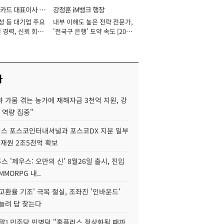
카드 대표이사 사
강정훈 iM뱅크 행장
성 등 대기업 주요
내부 이해도 높은 전략 전문가,
 경력, 신뢰 회복
'전국구 은행' 도약 속도 [2026
[2026년]
년]
사
 가뭄 겪는 농가에 재해자금 3천억 지원, 강
 역량 집중"
스 포스코인터내셔널과 포스코DX 지분 일부
 재원 2조5천억 확보
투스 '제우스: 오만의 신' 8월26일 출시, 진입
MMORPG 내..
고환율 기조' 극복 절실, 조좌진 '인바운드'
늘려 답 찾는다
정말] 민주당 민병덕 "홈플러스 정상화될 때까