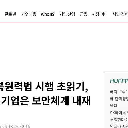
글로벌
기후대응
Who Is?
기업·산업
금융
시장·머니
시민·경
HUFF
버복원력법 시행 초읽기,
매각 '7수
 기업은 보안체계 내재
에 한화생
냈다
SK하이닉스
투입한다 :
-05-13 16:42:15
인프라 시