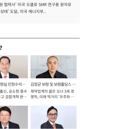
원 협력사' 미국 오클로 SMR 연구용 원자로
 상태' 도달, 미국 에너지부..
?
통령실 민정수석비
김정균 보령 및 보령홀딩스 대
 출신, 공소청·중수
제약업계의 젊은 오너 3세 경
표이사 사장
두고 검찰개혁 완수
영자, 미래 먹거리 '우주와 헬
년]
스케어' 공들여 [2026년]