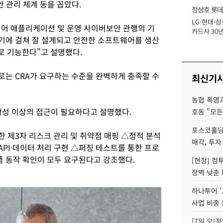
안 관리 체계 등을 꼽았다.
정상호 롯데
LG·현대·삼
장
 넘어 애플리케이션 및 운영 사이버보안 관행의 기
카드사 30년
기에 걸쳐 잘 설계되고 안전한 소프트웨어를 생산
에 '초집중' 
로 기능한다”고 설명했다.
로는 CRA가 요구하는 수준을 완벽하게 충족할 수
최신기
농협 폭염과
 생성 이상의 접근이 필요하다고 설명했다.
호동 "모든
포스코홀딩
 제3자 리스크 관리 및 취약점 매핑 △정적 분석
매각, 투자
API·데이터 처리 구현 △퍼징 테스트를 통한 프로
품 동작 확인이 모두 요구된다고 강조했다.
[현장] 컴
장벽 낮춘 
하나투어 '
사업 비중 
[7일 오!