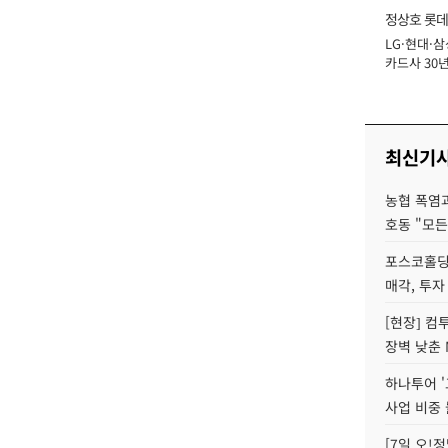
정상호 롯데
LG·현대·삼
장
카드사 30년
에 '초집중' 
최신기
농협 폭염과
호동 "모든
포스코홀딩
매각, 투자
[현장] 컴
장벽 낮춘 
하나투어 '
사업 비중 
[7일 오!