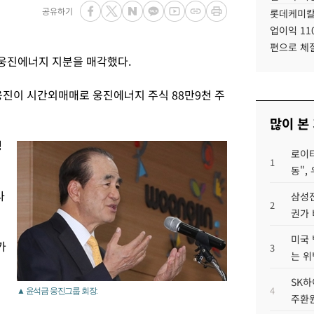
공유하기
롯데케미칼
업이익 11
편으로 체
웅진에너지 지분을 매각했다.
진이 시간외매매로 웅진에너지 주식 88만9천 주
많이 본
생
로이터
1
동",
라
삼성전
2
권가 
미국 
가
3
는 위
SK하
4
▲ 윤석금 웅진그룹 회장.
주환원