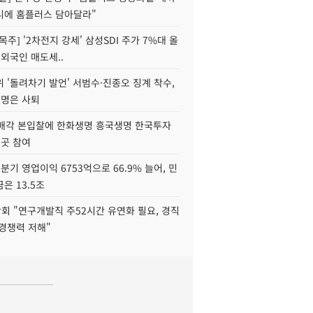
니에 홈플러스 담아달라"
목주] '2차전지 강세' 삼성SDI 주가 7%대 올
 외국인 매도세..
 '돌려차기 발언' 서범수·진종오 징계 착수,
2명은 사퇴
 매각 본입찰에 한화생명 흥국생명 한국투자
3곳 참여
분기 영업이익 6753억으로 66.9% 늘어, 민
은 13.5조
회 "연구개발직 주52시간 유연화 필요, 경직
경쟁력 저해"