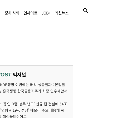
제
정치·사회
인사이트
JOB+
최신뉴스
씨저널
POST
' KDB생명 이번에는 매각 성공할까 : 본입찰
명 흥국생명 한국금융지주가 최종 인수제안서
 '용인 D램-청주 낸드' 신규 팹 건설에 54조
 '연평균 19% 성장' 메모리 수요 대응해 AI
장 핵심플레이어로