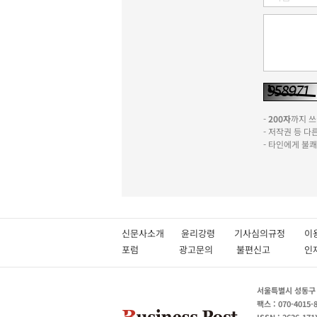
-
200자
까지 쓰실
- 저작권 등 
- 타인에게 불
신문사소개
윤리강령
기사심의규정
이
포럼
광고문의
불편신고
서울특별시 성동구 성
팩스 : 070-4015-
ISSN : 2636-171