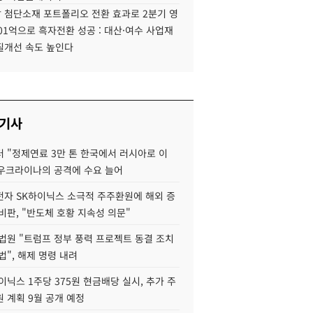
 첨단소재 포트폴리오 전환 효과로 2분기 영
01억으로 흑자전환 성공 : 대산·여수 사업재
질개선 속도 높인다
 기사
 "정제연료 3만 톤 한국에서 러시아로 이
 우크라이나의 공격에 수요 늘어
자 SK하이닉스 소극적 주주환원에 해외 증
비판, "반도체 호황 지속성 의문"
법원 "트럼프 정부 풍력 프로젝트 동결 조치
법", 해제 명령 내려
이닉스 1주당 375원 현금배당 실시, 추가 주
 계획 9월 공개 예정