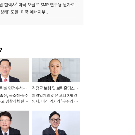
원 협력사' 미국 오클로 SMR 연구용 원자로
 상태' 도달, 미국 에너지부..
?
통령실 민정수석비
김정균 보령 및 보령홀딩스 대
 출신, 공소청·중수
제약업계의 젊은 오너 3세 경
표이사 사장
두고 검찰개혁 완수
영자, 미래 먹거리 '우주와 헬
년]
스케어' 공들여 [2026년]