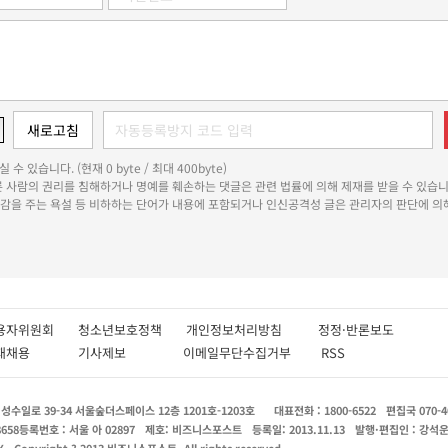
 수 있습니다. (현재 0 byte / 최대 400byte)
다른 사람의 권리를 침해하거나 명예를 훼손하는 댓글은 관련 법률에 의해 제재를 받을 수 있습니
쾌감을 주는 욕설 등 비하하는 단어가 내용에 포함되거나 인신공격성 글은 관리자의 판단에 의해
용자위원회
청소년보호정책
개인정보처리방침
정정·반론보도
인재채용
기사제보
이메일무단수집거부
RSS
수일로 39-34 서울숲더스페이스 12층 1201호-1203호
대표전화 : 1800-6522
편집국 070-4
8658
등록번호 : 서울 아 02897
제호: 비즈니스포스트
등록일: 2013.11.13
발행·편집인 : 강석
X
Copyright ? 2013 비즈니스포스트. All rights reserved.