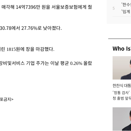
'한수
 매각해 14억7396만 원을 서울보증보험에게 줬
5
'임계
.78에서 27.76%로 낮아졌다.
Who Is
내린
원에 장을 마감했다
1815
.
장비및서비스 기업 주가는 이날 평균
올랐
0.26%
한찬식 대
'정통 검사'
서관
청 출범 앞
배포금지>
맡아 [2026