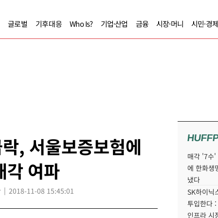
글로벌
기후대응
Who Is?
기업·산업
금융
시장·머니
시민·경
HUFF
급락, 서울보증보험에
매각 '7수
매각 여파
에 한화생
냈다
r
2018-11-08 15:45:01
SK하이닉스
투입한다 :
인프라 시