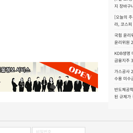
지 장바구
[오늘의 주
라, 코스피
국힘 윤리위
윤리위원 
KDB생명
금융지주 
가스공사 2
수용 미수금
반도체공학
된 규제가 