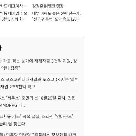
카드 대표이사 사
강정훈 iM뱅크 행장
성 등 대기업 주요
내부 이해도 높은 전략 전문가,
 경력, 신뢰 회복
'전국구 은행' 도약 속도 [2026
[2026년]
년]
사
 가뭄 겪는 농가에 재해자금 3천억 지원, 강
 역량 집중"
스 포스코인터내셔널과 포스코DX 지분 일부
 재원 2조5천억 확보
투스 '제우스: 오만의 신' 8월26일 출시, 진입
MMORPG 내..
고환율 기조' 극복 절실, 조좌진 '인바운드'
늘려 답 찾는다
정말] 민주당 민병덕 "홈플러스 정상화될 때까