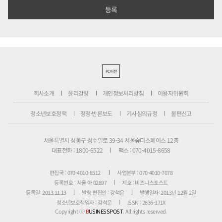
PC버전
회사소개
윤리강령
개인정보처리방침
이용자위원회
청소년보호정책
정정·반론보도
기사심의규정
불편신고
서울특별시 성동구 성수일로 39-34 서울숲더스페이스 12층
대표전화 : 1800-6522
팩스 : 070-4015-8658
편집국 : 070-4010-8512
사업본부 : 070-4010-7078
등록번호 : 서울 아 02897
제호 : 비즈니스포스트
등록일: 2013.11.13
발행·편집인 : 강석운
발행일자: 2013년 12월 2일
청소년보호책임자 : 강석운
ISSN : 2636-171X
Copyright ⓒ
B
USINESSPOST
. All rights reserved.