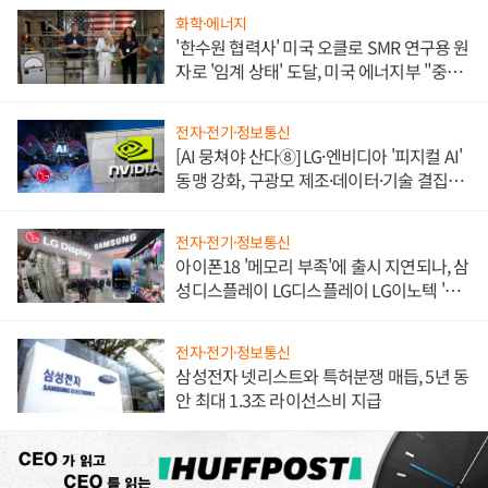
화학·에너지
'한수원 협력사' 미국 오클로 SMR 연구용 원
자로 '임계 상태' 도달, 미국 에너지부 "중요
한 이정표"
전자·전기·정보통신
[AI 뭉쳐야 산다⑧] LG·엔비디아 '피지컬 AI'
동맹 강화, 구광모 제조·데이터·기술 결집
해 종합 로보틱스 기업으로
전자·전기·정보통신
아이폰18 '메모리 부족'에 출시 지연되나, 삼
성디스플레이 LG디스플레이 LG이노텍 '탈
애플' 수익 다각화 속도
전자·전기·정보통신
삼성전자 넷리스트와 특허분쟁 매듭, 5년 동
안 최대 1.3조 라이선스비 지급