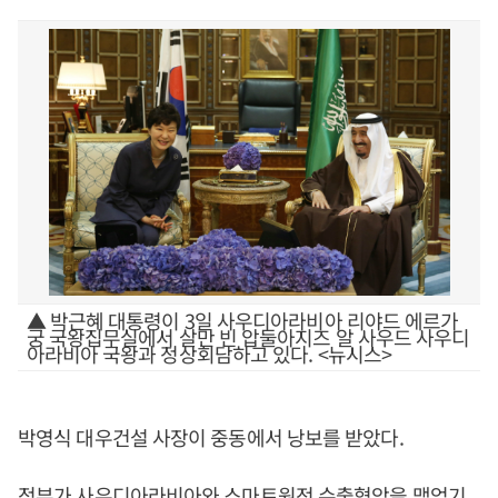
▲ 박근혜 대통령이 3일 사우디아라비아 리야드 에르가
궁 국왕집무실에서 살만 빈 압둘아지즈 알 사우드 사우디
아라비아 국왕과 정상회담하고 있다. <뉴시스>
박영식 대우건설 사장이 중동에서 낭보를 받았다.
정부가 사우디아라비아와 스마트원전 수출협악을 맺었기