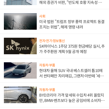
해외 증권가 비판, "반도체 호황 지속성 의
문"
사회
미국 법원 "트럼프 정부 풍력 프로젝트 동결
조치는 위법", 해제 명령 내려
전자·전기·정보통신
SK하이닉스 1주당 375원 현금배당 실시, 추
가 주주환원 계획 9월 공개 예정
자동차·부품
현대차 올해 SUV 국내 베스트셀러 톱10에
서 싼타페만 자리매김, 그랜저·아반떼 '세단
쌍끌이'로 내수 방어
자동차·부품
BYD코리아 가격 앞세워 수입차 4위 올랐지
만, BMW·벤츠보다 높은 공임비에 소비자
불만 폭발