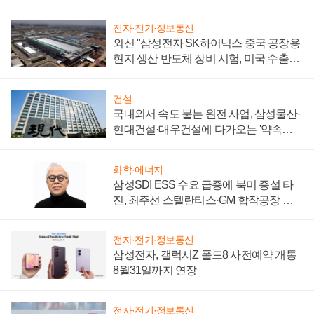
키워
전자·전기·정보통신
외신 "삼성전자 SK하이닉스 중국 공장용
현지 생산 반도체 장비 시험, 미국 수출통
제 대비"
건설
국내외서 속도 붙는 원전 사업, 삼성물산·
현대건설·대우건설에 다가오는 '약속의
시간'
화학·에너지
삼성SDI ESS 수요 급증에 북미 증설 타
진, 최주선 스텔란티스·GM 합작공장 건
설 재추진하나
전자·전기·정보통신
삼성전자, 갤럭시Z 폴드8 사전예약 개통
8월31일까지 연장
전자·전기·정보통신