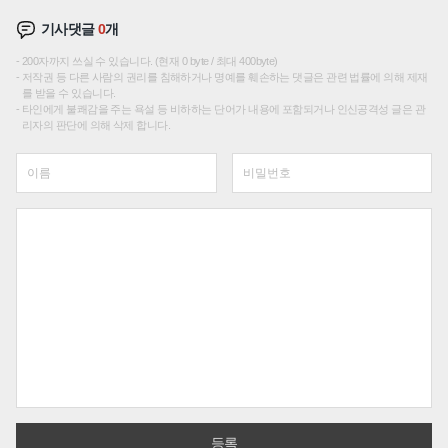
기사댓글
0
개
200자까지 쓰실 수 있습니다. (현재 0 byte / 최대 400byte)
저작권 등 다른 사람의 권리를 침해하거나 명예를 훼손하는 댓글은 관련 법률에 의해 제재
를 받을 수 있습니다.
타인에게 불쾌감을 주는 욕설 등 비하하는 단어가 내용에 포함되거나 인신공격성 글은 관
리자의 판단에 의해 삭제 합니다.