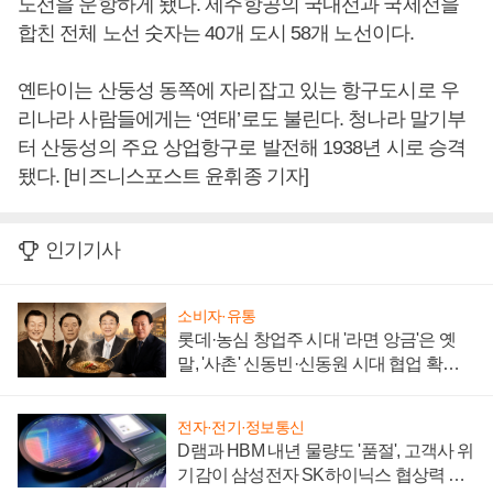
노선을 운항하게 됐다. 제주항공의 국내선과 국제선을
합친 전체 노선 숫자는 40개 도시 58개 노선이다.
옌타이는 산둥성 동쪽에 자리잡고 있는 항구도시로 우
리나라 사람들에게는 ‘연태’로도 불린다. 청나라 말기부
터 산둥성의 주요 상업항구로 발전해 1938년 시로 승격
됐다. [비즈니스포스트 윤휘종 기자]
인기기사
소비자·유통
롯데·농심 창업주 시대 '라면 앙금'은 옛
말, '사촌' 신동빈·신동원 시대 협업 확대
일로
전자·전기·정보통신
D램과 HBM 내년 물량도 '품절', 고객사 위
기감이 삼성전자 SK하이닉스 협상력 더