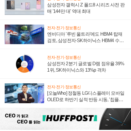
삼성전자 갤럭시 Z 폴드8 시리즈 사전 판
매 '144만 대' 역대 최대
전자·전기·정보통신
엔비디아 '루빈 울트라'에도 HBM4 탑재
검토, 삼성전자·SK하이닉스 HBM4 수율
에 주도권 갈린다
전자·전기·정보통신
삼성전자 2분기 글로벌 D램 점유율 39%
1위, SK하이닉스와 13%p 격차
전자·전기·정보통신
[오늘Who] 정철동 LG디스플레이 모바일
OLED로 하반기 실적 반등 시동, '칩플레
이션'에 가격 인하 압박은 부담