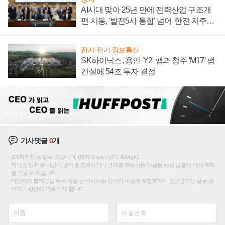
AI시대 맞아 25년 만에 전력산업 구조개
편 시동, '발전5사 통합' 넘어 '한전 지주사'
재편론도
전자·전기·정보통신
SK하이닉스, 용인 'Y2' 팹과 청주 'M17' 팹
건설에 54조 투자 결정
기사댓글
0
개
200자까지 쓰실 수 있습니다. (현재 0 byte / 최대 400byte)
저작권 등 다른 사람의 권리를 침해하거나 명예를 훼손하는 댓글은 관련 법률에 의해 제재
를 받을 수 있습니다.
타인에게 불쾌감을 주는 욕설 등 비하하는 단어가 내용에 포함되거나 인신공격성 글은 관
리자의 판단에 의해 삭제 합니다.