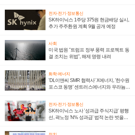
텍 '탈애플' 수익 다각화 속도
전자·전기·정보통신
SK하이닉스 1주당 375원 현금배당 실시,
추가 주주환원 계획 9월 공개 예정
사회
미국 법원 "트럼프 정부 풍력 프로젝트 동
결 조치는 위법", 해제 명령 내려
화학·에너지
'DL이앤씨 SMR 협력사' X에너지, '한수원
포스코 동맹' 센트러스에너지와 우라늄
계약 체결
전자·전기·정보통신
SK하이닉스 노사 '성과급 주식지급' 평행
선, 곽노정 'N% 성과급' 법적 논란 벗을지
주목
정치