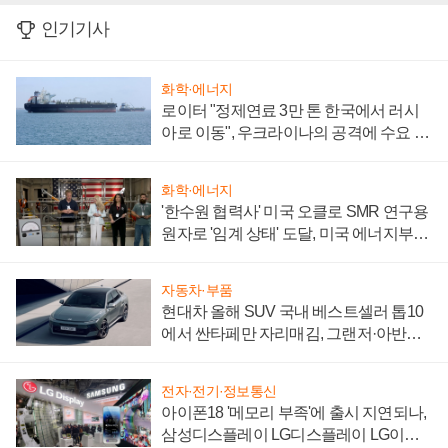
인기기사
화학·에너지
로이터 "정제연료 3만 톤 한국에서 러시
아로 이동", 우크라이나의 공격에 수요 늘
어
화학·에너지
'한수원 협력사' 미국 오클로 SMR 연구용
원자로 '임계 상태' 도달, 미국 에너지부
"중요한 이정표"
자동차·부품
현대차 올해 SUV 국내 베스트셀러 톱10
에서 싼타페만 자리매김, 그랜저·아반떼
'세단 쌍끌이'로 내수 방어
전자·전기·정보통신
아이폰18 '메모리 부족'에 출시 지연되나,
삼성디스플레이 LG디스플레이 LG이노