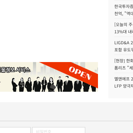
한국투자증
천억, "역
[오늘의 주
13%대 내
LIGD&A 
포함 유도무
[현장] 한
폼리츠 "세
엘앤에프 2
LFP 양극