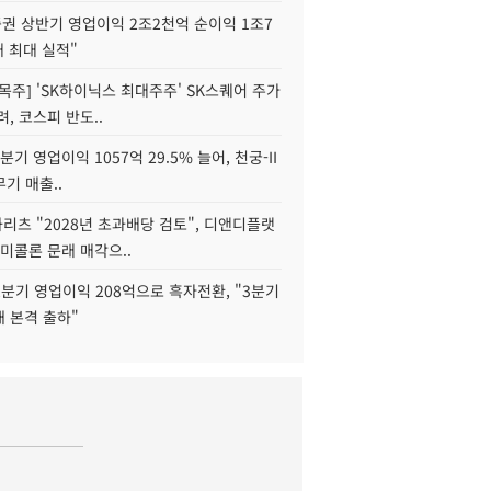
권 상반기 영업이익 2조2천억 순이익 1조7
대 최대 실적"
목주] 'SK하이닉스 최대주주' SK스퀘어 주가
려, 코스피 반도..
2분기 영업이익 1057억 29.5% 늘어, 천궁-II
기 매출..
화리츠 "2028년 초과배당 검토", 디앤디플랫
미콜론 문래 매각으..
분기 영업이익 208억으로 흑자전환, "3분기
재 본격 출하"