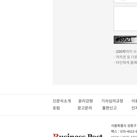
-
200자
까지 쓰실
- 저작권 등 
- 타인에게 불
신문사소개
윤리강령
기사심의규정
이
포럼
광고문의
불편신고
서울특별시 성동구 성
팩스 : 070-4015-
ISSN : 2636-171