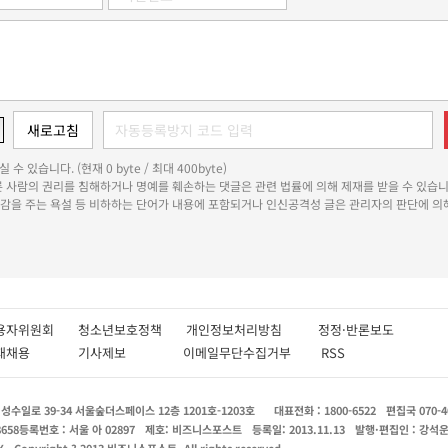
 수 있습니다. (현재 0 byte / 최대 400byte)
다른 사람의 권리를 침해하거나 명예를 훼손하는 댓글은 관련 법률에 의해 제재를 받을 수 있습니
쾌감을 주는 욕설 등 비하하는 단어가 내용에 포함되거나 인신공격성 글은 관리자의 판단에 의해
용자위원회
청소년보호정책
개인정보처리방침
정정·반론보도
인재채용
기사제보
이메일무단수집거부
RSS
수일로 39-34 서울숲더스페이스 12층 1201호-1203호
대표전화 : 1800-6522
편집국 070-4
8658
등록번호 : 서울 아 02897
제호: 비즈니스포스트
등록일: 2013.11.13
발행·편집인 : 강석
X
Copyright ? 2013 비즈니스포스트. All rights reserved.