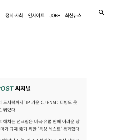
제
정치·사회
인사이트
JOB+
최신뉴스
씨저널
POST
 도시락까지' IP 키운 CJ ENM : 티빙도 웃
도 뛰었다
호 해치는 선크림은 미국·유럽 판매 어려운 상
콜마가 규제 뚫기 위한 '독성 테스트' 통과했다