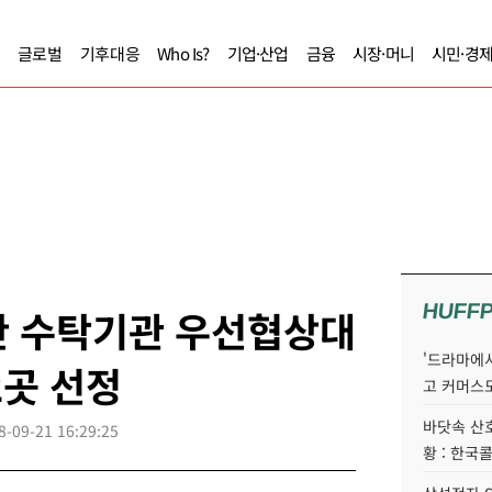
글로벌
기후대응
Who Is?
기업·산업
금융
시장·머니
시민·경
HUFF
산 수탁기관 우선협상대
'드라마에서
2곳 선정
고 커머스
바닷속 산
8-09-21 16:29:25
황 : 한국