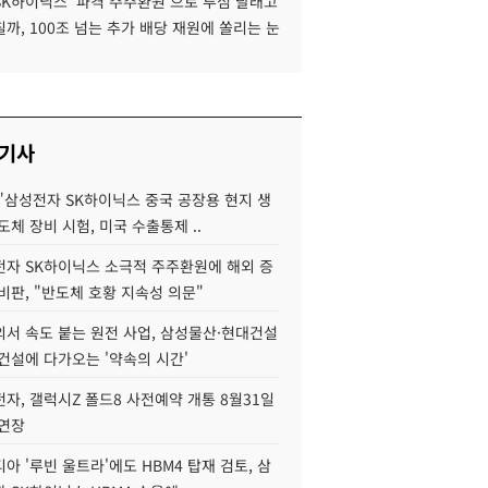
SK하이닉스 '파격 주주환원'으로 투심 달래고
까, 100조 넘는 추가 배당 재원에 쏠리는 눈
 기사
"삼성전자 SK하이닉스 중국 공장용 현지 생
도체 장비 시험, 미국 수출통제 ..
자 SK하이닉스 소극적 주주환원에 해외 증
비판, "반도체 호황 지속성 의문"
서 속도 붙는 원전 사업, 삼성물산·현대건설
건설에 다가오는 '약속의 시간'
자, 갤럭시Z 폴드8 사전예약 개통 8월31일
 연장
아 '루빈 울트라'에도 HBM4 탑재 검토, 삼