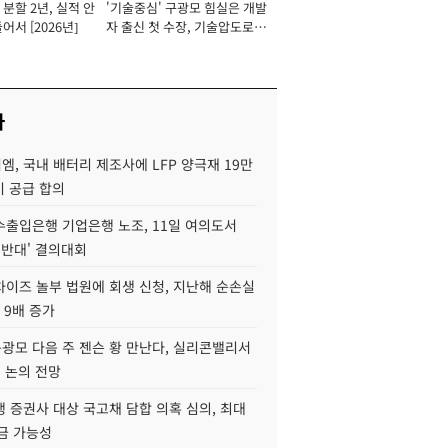
분할 2년, 실적 안
'기술중심' 구광모 힘실은 개발
이사 사장
어서 [2026년]
자 출신 첫 수장, 기술압도로
경쟁력 확보 사활 [2026년]
사
, 국내 배터리 제조사에 LFP 양극재 19만
기 공급 합의
수출입은행 기업은행 노조, 11일 여의도서
 반대' 결의대회
차이즈 놀부 법원에 회생 신청, 지난해 순손실
 9배 증가
구광모 다음 주 젠슨 황 만난다, 실리콘밸리서
' 논의 전망
 증권사 대상 국고채 담합 의혹 심의, 최대
금 가능성