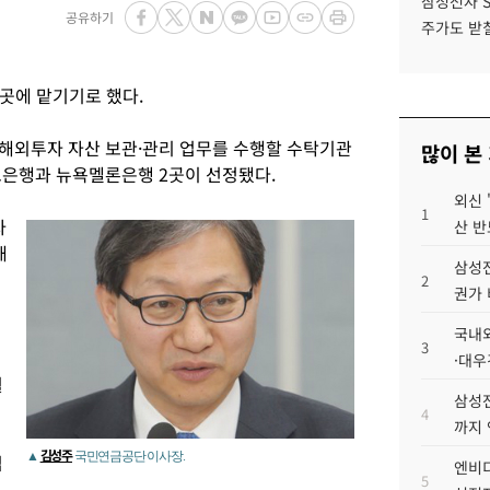
삼성전자 
공유하기
주가도 받칠
곳에 맡기기로 했다.
해외투자 자산 보관·관리 업무를 수행할 수탁기관
많이 본
은행과 뉴욕멜론은행 2곳이 선정됐다.
외신 
1
자
산 반
해
삼성전
2
권가 
국내외
3
·대우
월
삼성전
4
까지
김성주
▲
국민연금공단 이사장.
립
엔비디
5