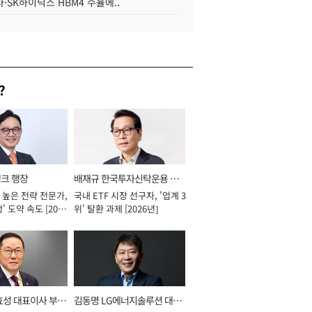
·SK하이닉스 HBM4 수율에..
?
뱅크 행장
배재규 한국투자신탁운용 대
 높은 전략 전문가,
국내 ETF 시장 선구자, '업계 3
표이사 사장
' 도약 속도 [2026
위' 탈환 과제 [2026년]
효성 대표이사 부회
김동명 LG에너지솔루션 대표