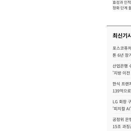
효성과 인적 
장
정화 단계 들
최신기
포스코퓨처엠
톤 6년 장
산업은행 
'지방 이전
한식 프랜
139억으로
LG 회장 
'피지컬 AI
공정위 은행
15조 과징