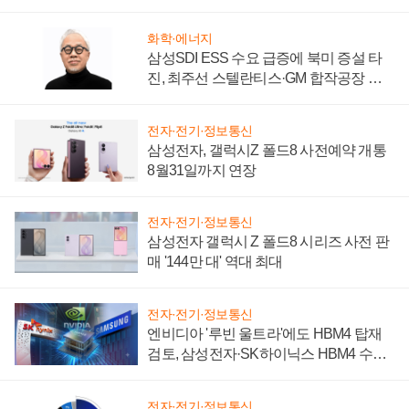
성 의문"
화학·에너지
삼성SDI ESS 수요 급증에 북미 증설 타
진, 최주선 스텔란티스·GM 합작공장 건
설 재추진하나
전자·전기·정보통신
삼성전자, 갤럭시Z 폴드8 사전예약 개통
8월31일까지 연장
전자·전기·정보통신
삼성전자 갤럭시 Z 폴드8 시리즈 사전 판
매 '144만 대' 역대 최대
전자·전기·정보통신
엔비디아 '루빈 울트라'에도 HBM4 탑재
검토, 삼성전자·SK하이닉스 HBM4 수율
에 주도권 갈린다
전자·전기·정보통신