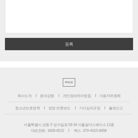
PC버전
회사소개
윤리강령
개인정보처리방침
이용자위원회
청소년보호정책
정정·반론보도
기사심의규정
불편신고
서울특별시 성동구 성수일로 39-34 서울숲더스페이스 12층
대표전화 : 1800-6522
팩스 : 070-4015-8658