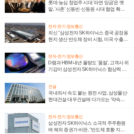
롯데·농심 창업주 시대 '라면 앙금'은 옛
말, '사촌' 신동빈·신동원 시대 협업 확대
일로
전자·전기·정보통신
외신 "삼성전자 SK하이닉스 중국 공장용
현지 생산 반도체 장비 시험, 미국 수출통
제 대비"
전자·전기·정보통신
D램과 HBM 내년 물량도 '품절', 고객사 위
기감이 삼성전자 SK하이닉스 협상력 더
키워
건설
국내외서 속도 붙는 원전 사업, 삼성물산·
현대건설·대우건설에 다가오는 '약속의
시간'
전자·전기·정보통신
삼성전자 SK하이닉스 소극적 주주환원
에 해외 증권가 비판, "반도체 호황 지속