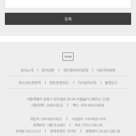
PC버전
회사소개
윤리강령
개인정보처리방침
이용자위원회
청소년보호정책
정정·반론보도
기사심의규정
불편신고
서울특별시 성동구 성수일로 39-34 서울숲더스페이스 12층
대표전화 : 1800-6522
팩스 : 070-4015-8658
편집국 : 070-4010-8512
사업본부 : 070-4010-7078
등록번호 : 서울 아 02897
제호 : 비즈니스포스트
등록일: 2013.11.13
발행·편집인 : 강석운
발행일자: 2013년 12월 2일