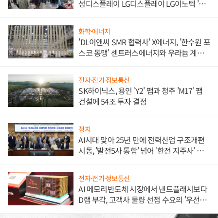
성디스플레이 LG디스플레이 LG이노텍 '탈
애플' 수익 다각화 속도
화학·에너지
'DL이앤씨 SMR 협력사' X에너지, '한수원 포
스코 동맹' 센트러스에너지와 우라늄 계약
체결
전자·전기·정보통신
SK하이닉스, 용인 'Y2' 팹과 청주 'M17' 팹
건설에 54조 투자 결정
정치
AI시대 맞아 25년 만에 전력산업 구조개편
시동, '발전5사 통합' 넘어 '한전 지주사' 재편
론도
전자·전기·정보통신
AI 메모리반도체 시장에서 낸드플래시보다
D램 부각, 고객사 물량 선점 수요의 '우선순
위'