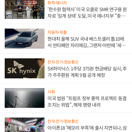
화학·에너지
'한수원 협력사' 미국 오클로 SMR 연구용 원
자로 '임계 상태' 도달, 미국 에너지부 "중요
한 이정표"
자동차·부품
현대차 올해 SUV 국내 베스트셀러 톱10에
서 싼타페만 자리매김, 그랜저·아반떼 '세단
쌍끌이'로 내수 방어
전자·전기·정보통신
SK하이닉스 1주당 375원 현금배당 실시, 추
가 주주환원 계획 9월 공개 예정
사회
미국 법원 "트럼프 정부 풍력 프로젝트 동결
조치는 위법", 해제 명령 내려
전자·전기·정보통신
아이폰18 '메모리 부족'에 출시 지연되나, 삼