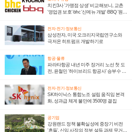
치킨3사 '가맹점 상생' 비교해보니, 교촌
'영업권 보호'·bhc '신메뉴 개발'·BBQ '원가
부담'
전자·전기·정보통신
삼성전자, 미국 오크리지국립연구소와
극저온 히트펌프 개발하기로
항공·물류
파라타항공 내년 미주 장거리 노선 첫 도
전, 윤철민 '하이브리드 항공사' 승부수 통
할까
전자·전기·정보통신
SK하이닉스 통합노조 설립 움직임 본격
화, 성과급 체계 불만에 3500명 결집
공기업
강원랜드 정책 불확실성에 중장기 비전
'흔들', 신임 사장의 정부 설득 과제 무거워