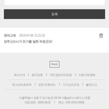
영재교육
2018-07-09 21:21:10
양주신도시가 진가를 발휘 하겠군요!
PC버전
회사소개
윤리강령
개인정보처리방침
이용자위원회
청소년보호정책
정정·반론보도
기사심의규정
불편신고
서울특별시 성동구 성수일로 39-34 서울숲더스페이스 12층
대표전화 : 1800-6522
팩스 : 070-4015-8658