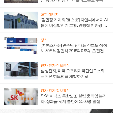
장 증권가 전망, 신인 보이그룹도 주목
화학·에너지
[김민정 기자의 '코스뽀'] 지엔씨에너지 AI
붐에 비상발전기 호황, 안병철 친환경 에
너지 발전전문기업 향한다
정치
[여론조사꽃] 민주당 당대표 선호도 정청
래 30.5%·김민석 29.6%, 0.9%p 초접전
전자·전기·정보통신
삼성전자, 미국 오크리지국립연구소와
극저온 히트펌프 개발하기로
전자·전기·정보통신
SK하이닉스 통합노조 설립 움직임 본격
화, 성과급 체계 불만에 3500명 결집