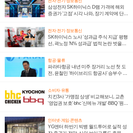
전자·전기·정보통신
삼성전자 SK하이닉스 D램 가격에 해외
증권가 '고점' 시각 나와, 장기 계약에 단점
부각
전자·전기·정보통신
SK하이닉스 노사 '성과급 주식 지급' 평행
선, 곽노정 'N% 성과급' 법적 논란 벗을지
주목
항공·물류
파라타항공 내년 미주 장거리 노선 첫 도
전, 윤철민 '하이브리드 항공사' 승부수 통
할까
소비자·유통
치킨3사 '가맹점 상생' 비교해보니, 교촌
'영업권 보호'·bhc '신메뉴 개발'·BBQ '원가
부담'
인터넷·게임·콘텐츠
YG엔터 하반기 빅뱅 월드투어로 실적 성