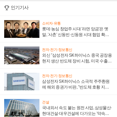
인기기사
소비자·유통
롯데·농심 창업주 시대 '라면 앙금'은 옛
말, '사촌' 신동빈·신동원 시대 협업 확대
일로
전자·전기·정보통신
외신 "삼성전자 SK하이닉스 중국 공장용
현지 생산 반도체 장비 시험, 미국 수출통
제 대비"
전자·전기·정보통신
삼성전자 SK하이닉스 소극적 주주환원
에 해외 증권가 비판, "반도체 호황 지속
성 의문"
건설
국내외서 속도 붙는 원전 사업, 삼성물산·
현대건설·대우건설에 다가오는 '약속의