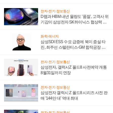
시간'
전자·전기·정보통신
D램과 HBM 내년 물량도 '품절', 고객사 위
기감이 삼성전자 SK하이닉스 협상력 더
키워
화학·에너지
삼성SDI ESS 수요 급증에 북미 증설 타
진, 최주선 스텔란티스·GM 합작공장 건
설 재추진하나
전자·전기·정보통신
삼성전자, 갤럭시Z 폴드8 사전예약 개통
8월31일까지 연장
전자·전기·정보통신
삼성전자 갤럭시 Z 폴드8 시리즈 사전 판
매 '144만 대' 역대 최대
전자·전기·정보통신