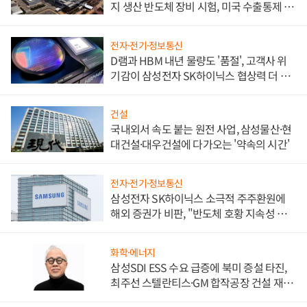
지 생산 반도체 장비 시험, 미국 수출통제 대
비"
전자·전기·정보통신
D램과 HBM 내년 물량도 '품절', 고객사 위
기감이 삼성전자 SK하이닉스 협상력 더 키
워
건설
국내외서 속도 붙는 원전 사업, 삼성물산·현
대건설·대우건설에 다가오는 '약속의 시간'
전자·전기·정보통신
삼성전자 SK하이닉스 소극적 주주환원에
해외 증권가 비판, "반도체 호황 지속성 의
문"
화학·에너지
삼성SDI ESS 수요 급증에 북미 증설 타진,
최주선 스텔란티스·GM 합작공장 건설 재추
진하나