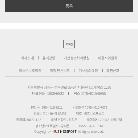
PC버전
회사소개
윤리강령
개인정보처리방침
이용자위원회
청소년보호정책
정정·반론보도
기사심의규정
불편신고
서울특별시 성동구 성수일로 39-34 서울숲더스페이스 12층
대표전화 : 1800-6522
팩스 : 070-4015-8658
편집국 : 070-4010-8512
사업본부 : 070-4010-7078
등록번호 : 서울 아 02897
제호 : 비즈니스포스트
등록일: 2013.11.13
발행·편집인 : 강석운
발행일자: 2013년 12월 2일
청소년보호책임자 : 강석운
ISSN : 2636-171X
Copyright ⓒ
B
USINESSPOST
. All rights reserved.