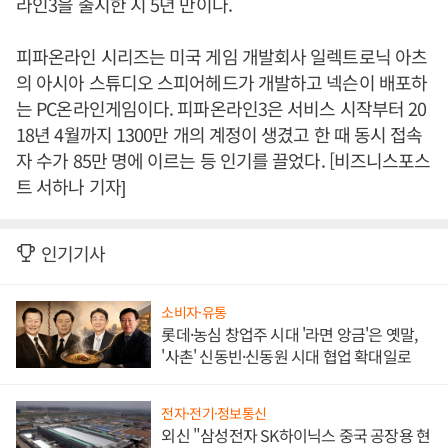
라인3을 출시한 지 5년 만이다.
피파온라인 시리즈는 미국 게임 개발회사 일렉트로닉 아츠
의 아시아 스튜디오 스피어헤드가 개발하고 넥슨이 배포하
는 PC온라인게임이다. 피파온라인3은 서비스 시작부터 20
18년 4월까지 1300만 개의 계정이 생겼고 한 때 동시 접속
자 수가 85만 명에 이르는 등 인기를 끌었다. [비즈니스포스
트 서하나 기자]
인기기사
소비자·유통
롯데·농심 창업주 시대 '라면 앙금'은 옛말,
'사촌' 신동빈·신동원 시대 협업 확대일로
전자·전기·정보통신
외신 "삼성전자 SK하이닉스 중국 공장용 현