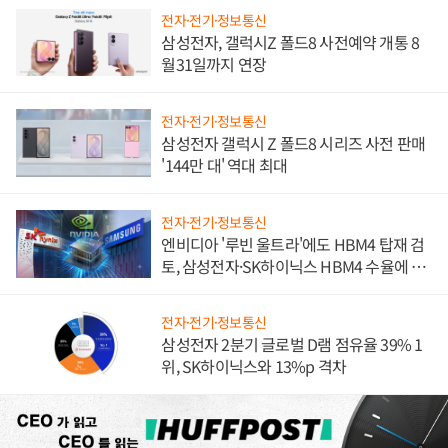
전자·전기·정보통신
삼성전자, 갤럭시Z 폴드8 사전예약 개통 8
월31일까지 연장
전자·전기·정보통신
삼성전자 갤럭시 Z 폴드8 시리즈 사전 판매
'144만 대' 역대 최대
전자·전기·정보통신
엔비디아 '루빈 울트라'에도 HBM4 탑재 검
토, 삼성전자·SK하이닉스 HBM4 수율에 주
도권 갈린다
전자·전기·정보통신
삼성전자 2분기 글로벌 D램 점유율 39% 1
위, SK하이닉스와 13%p 격차