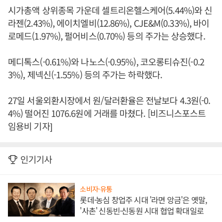
시가총액 상위종목 가운데 셀트리온헬스케어(5.44%)와 신
라젠(2.43%), 에이치엘비(12.86%), CJE&M(0.33%), 바이
로메드(1.97%), 펄어비스(0.70%) 등의 주가는 상승했다.
메디톡스(-0.61%)와 나노스(-0.95%), 코오롱티슈진(-0.2
3%), 제넥신(-1.55%) 등의 주가는 하락했다.
27일 서울외환시장에서 원/달러환율은 전날보다 4.3원(-0.
4%) 떨어진 1076.6원에 거래를 마쳤다. [비즈니스포스트
임용비 기자]
인기기사
소비자·유통
롯데·농심 창업주 시대 '라면 앙금'은 옛말,
'사촌' 신동빈·신동원 시대 협업 확대일로