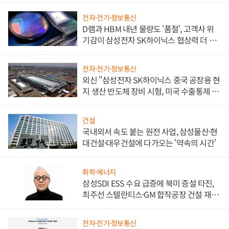
전자·전기·정보통신
D램과 HBM 내년 물량도 '품절', 고객사 위
기감이 삼성전자 SK하이닉스 협상력 더 키
워
전자·전기·정보통신
외신 "삼성전자 SK하이닉스 중국 공장용 현
지 생산 반도체 장비 시험, 미국 수출통제 대
비"
건설
국내외서 속도 붙는 원전 사업, 삼성물산·현
대건설·대우건설에 다가오는 '약속의 시간'
화학·에너지
삼성SDI ESS 수요 급증에 북미 증설 타진,
최주선 스텔란티스·GM 합작공장 건설 재추
진하나
전자·전기·정보통신