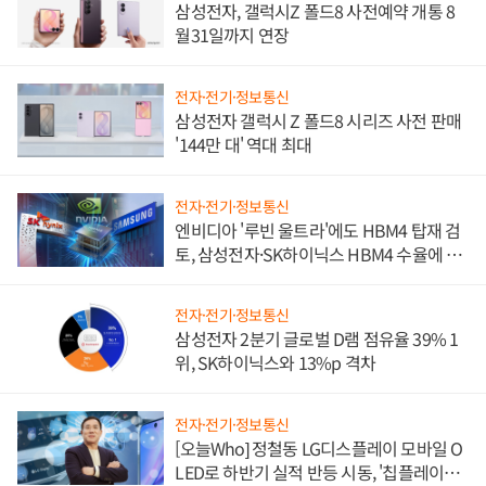
삼성전자, 갤럭시Z 폴드8 사전예약 개통 8
월31일까지 연장
전자·전기·정보통신
삼성전자 갤럭시 Z 폴드8 시리즈 사전 판매
'144만 대' 역대 최대
전자·전기·정보통신
엔비디아 '루빈 울트라'에도 HBM4 탑재 검
토, 삼성전자·SK하이닉스 HBM4 수율에 주
도권 갈린다
전자·전기·정보통신
삼성전자 2분기 글로벌 D램 점유율 39% 1
위, SK하이닉스와 13%p 격차
전자·전기·정보통신
[오늘Who] 정철동 LG디스플레이 모바일 O
LED로 하반기 실적 반등 시동, '칩플레이