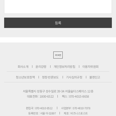
PC버전
회사소개
윤리강령
개인정보처리방침
이용자위원회
청소년보호정책
정정·반론보도
기사심의규정
불편신고
서울특별시 성동구 성수일로 39-34 서울숲더스페이스 12층
대표전화 : 1800-6522
팩스 : 070-4015-8658
편집국 : 070-4010-8512
사업본부 : 070-4010-7078
등록번호 : 서울 아 02897
제호 : 비즈니스포스트