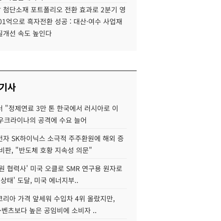
 첨단소재 포트폴리오 전환 효과로 2분기 영
01억으로 흑자전환 성공 : 대산·여수 사업재
질개선 속도 높인다
 기사
 "정제연료 3만 톤 한국에서 러시아로 이
 우크라이나의 공격에 수요 늘어
자 SK하이닉스 소극적 주주환원에 해외 증
비판, "반도체 호황 지속성 의문"
원 협력사' 미국 오클로 SMR 연구용 원자로
 상태' 도달, 미국 에너지부..
코리아 가격 앞세워 수입차 4위 올랐지만,
·벤츠보다 높은 공임비에 소비자 ..