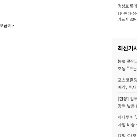
정상호 롯데
LG·현대·삼
장
카드사 30년
에 '초집중' 
배포금지>
최신기
농협 폭염과
호동 "모든
포스코홀딩
매각, 투자
[현장] 컴
장벽 낮춘 
하나투어 '
사업 비중 
[7일 오!