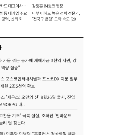
카드 대표이사 사
강정훈 iM뱅크 행장
성 등 대기업 주요
내부 이해도 높은 전략 전문가,
 경력, 신뢰 회복
'전국구 은행' 도약 속도 [2026
[2026년]
년]
사
 가뭄 겪는 농가에 재해자금 3천억 지원, 강
 역량 집중"
스 포스코인터내셔널과 포스코DX 지분 일부
 재원 2조5천억 확보
투스 '제우스: 오만의 신' 8월26일 출시, 진입
MMORPG 내..
고환율 기조' 극복 절실, 조좌진 '인바운드'
늘려 답 찾는다
정말] 민주당 민병덕 "홈플러스 정상화될 때까