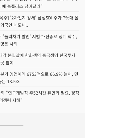
니에 홈플러스 담아달라"
목주] '2차전지 강세' 삼성SDI 주가 7%대 올
 외국인 매도세..
 '돌려차기 발언' 서범수·진종오 징계 착수,
2명은 사퇴
 매각 본입찰에 한화생명 흥국생명 한국투자
3곳 참여
분기 영업이익 6753억으로 66.9% 늘어, 민
은 13.5조
회 "연구개발직 주52시간 유연화 필요, 경직
경쟁력 저해"