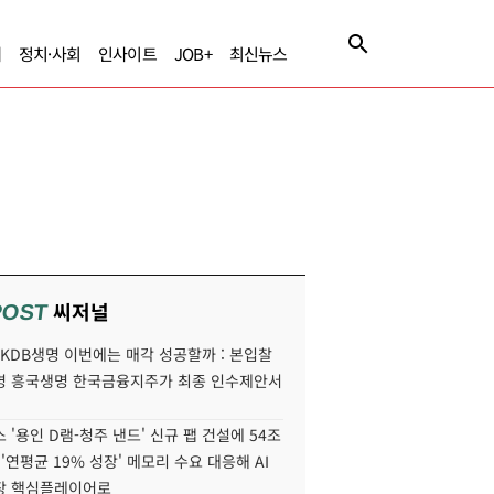
제
정치·사회
인사이트
JOB+
최신뉴스
씨저널
POST
' KDB생명 이번에는 매각 성공할까 : 본입찰
명 흥국생명 한국금융지주가 최종 인수제안서
 '용인 D램-청주 낸드' 신규 팹 건설에 54조
 '연평균 19% 성장' 메모리 수요 대응해 AI
장 핵심플레이어로