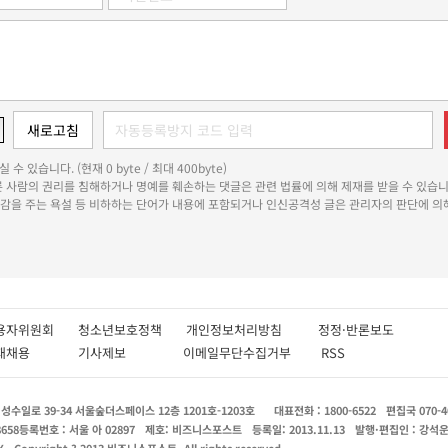
 수 있습니다. (현재 0 byte / 최대 400byte)
다른 사람의 권리를 침해하거나 명예를 훼손하는 댓글은 관련 법률에 의해 제재를 받을 수 있습니
쾌감을 주는 욕설 등 비하하는 단어가 내용에 포함되거나 인신공격성 글은 관리자의 판단에 의해
용자위원회
청소년보호정책
개인정보처리방침
정정·반론보도
인재채용
기사제보
이메일무단수집거부
RSS
수일로 39-34 서울숲더스페이스 12층 1201호-1203호
대표전화 : 1800-6522
편집국 070-4
8658
등록번호 : 서울 아 02897
제호: 비즈니스포스트
등록일: 2013.11.13
발행·편집인 : 강석
X
Copyright ? 2013 비즈니스포스트. All rights reserved.