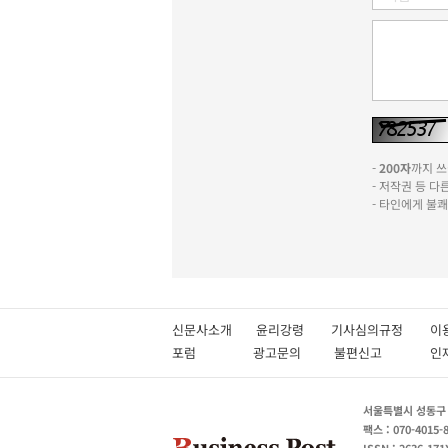
-
200자
까지 쓰실
- 저작권 등 
- 타인에게 불
신문사소개
윤리강령
기사심의규정
이
포럼
광고문의
불편신고
서울특별시 성동구 성
팩스 : 070-4015-
ISSN : 2636-171