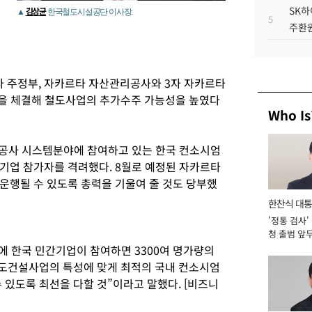
SK하
김상균
▲
한국철도시설공단 이사장.
5
주환원
 주정부, 자카르타 자산관리공사와 3자 자카르타
)을 체결해 철도사업의 추가수주 가능성을 높였다
Who Is
 공사 시스템분야에 참여하고 있는 한국 컨소시엄
기업 참가자를 격려했다. 8월로 예정된 자카르타
운행될 수 있도록 총력을 기울여 줄 것도 당부했
한찬식 대
'정통 검사'
서관
청 출범 앞
맡아 [2026
에 한국 민간기업이 참여하면 3300여 명가량의
철도건설사업의 특성에 맞게 최적의 국내 컨소시엄
 있도록 최선을 다할 것”이라고 말했다. [비즈니