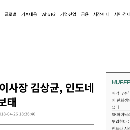
글로벌
기후대응
Who Is?
기업·산업
금융
시장·머니
시민·경
HUFF
이사장 김상균, 인도네
매각 '7수
 보태
에 한화생
냈다
018-04-26 18:36:40
SK하이닉스
투입한다 :
인프라 시