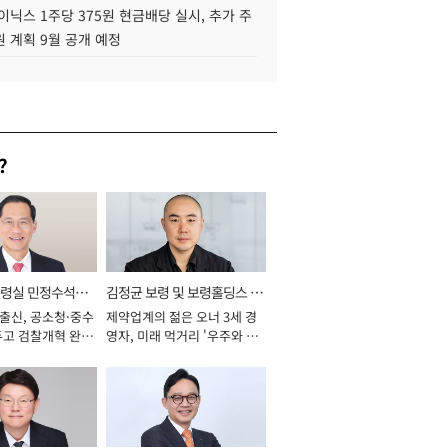
이닉스 1주당 375원 현금배당 실시, 추가 주
 계획 9월 공개 예정
?
통령실 민정수석비
김정균 보령 및 보령홀딩스 대
 출신, 공소청·중수
제약업계의 젊은 오너 3세 경
표이사 사장
두고 검찰개혁 완수
영자, 미래 먹거리 '우주와 헬
년]
스케어' 공들여 [2026년]