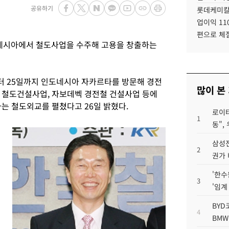
공유하기
롯데케미칼
업이익 11
편으로 체
시아에서 철도사업을 수주해 고용을 창출하는
터 25일까지 인도네시아 자카르타를 방문해 경전
많이 본
레 철도건설사업, 자보데벡 경전철 건설사업 등에
는 철도외교를 펼쳤다고 26일 밝혔다.
로이터
1
동",
삼성전
2
권가 
'한수
3
'임계
BYD
4
BMW