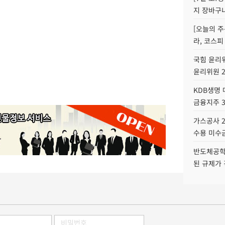
지 장바구
[오늘의 주
라, 코스피
국힘 윤리위
윤리위원 
KDB생명
금융지주 
가스공사 2
수용 미수금
반도체공학
된 규제가 