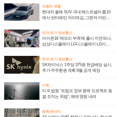
자동차·부품
현대차 올해 SUV 국내 베스트셀러 톱10
에서 싼타페만 자리매김, 그랜저·아반떼
'세단 쌍끌이'로 내수 방어
전자·전기·정보통신
아이폰18 '메모리 부족'에 출시 지연되나,
삼성디스플레이 LG디스플레이 LG이노
텍 '탈애플' 수익 다각화 속도
전자·전기·정보통신
SK하이닉스 1주당 375원 현금배당 실시,
추가 주주환원 계획 9월 공개 예정
사회
미국 법원 "트럼프 정부 풍력 프로젝트 동
결 조치는 위법", 해제 명령 내려
화학·에너지