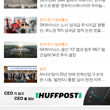
'DL이앤씨 SMR 협력사' X에너지, '한수원
포스코 동맹' 센트러스에너지와 우라늄
계약 체결
전자·전기·정보통신
SK하이닉스 노사 '성과급 주식지급' 평행
선, 곽노정 'N% 성과급' 법적 논란 벗을지
주목
전자·전기·정보통신
SK하이닉스, 용인 'Y2' 팹과 청주 'M17' 팹
건설에 54조 투자 결정
정치
AI시대 맞아 25년 만에 전력산업 구조개
편 시동, '발전5사 통합' 넘어 '한전 지주사'
재편론도