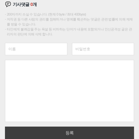
기사댓글
0
개
200자까지 쓰실 수 있습니다. (현재 0 byte / 최대 400byte)
저작권 등 다른 사람의 권리를 침해하거나 명예를 훼손하는 댓글은 관련 법률에 의해 제재
를 받을 수 있습니다.
타인에게 불쾌감을 주는 욕설 등 비하하는 단어가 내용에 포함되거나 인신공격성 글은 관
리자의 판단에 의해 삭제 합니다.