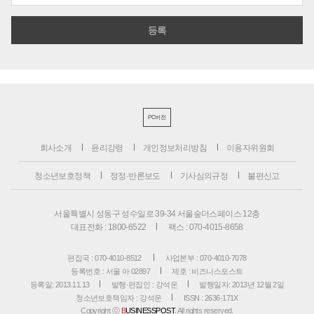
PC버전
회사소개
윤리강령
개인정보처리방침
이용자위원회
청소년보호정책
정정·반론보도
기사심의규정
불편신고
서울특별시 성동구 성수일로 39-34 서울숲더스페이스 12층
대표전화 : 1800-6522
팩스 : 070-4015-8658
편집국 : 070-4010-8512
사업본부 : 070-4010-7078
등록번호 : 서울 아 02897
제호 : 비즈니스포스트
등록일: 2013.11.13
발행·편집인 : 강석운
발행일자: 2013년 12월 2일
청소년보호책임자 : 강석운
ISSN : 2636-171X
Copyright ⓒ
B
USINESSPOST
. All rights reserved.