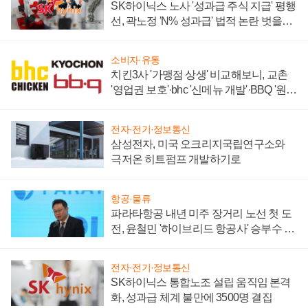
SK하이닉스 노사 '성과급 주식 지급' 평행
선, 곽노정 'N% 성과급' 법적 논란 벗을지
주목
소비자·유통
치킨3사 '가맹점 상생' 비교해보니, 교촌
'영업권 보호'·bhc '신메뉴 개발'·BBQ '원가
부담'
전자·전기·정보통신
삼성전자, 미국 오크리지국립연구소와
극저온 히트펌프 개발하기로
항공·물류
파라타항공 내년 미주 장거리 노선 첫 도
전, 윤철민 '하이브리드 항공사' 승부수 통
할까
전자·전기·정보통신
SK하이닉스 통합노조 설립 움직임 본격
화, 성과급 체계 불만에 3500명 결집