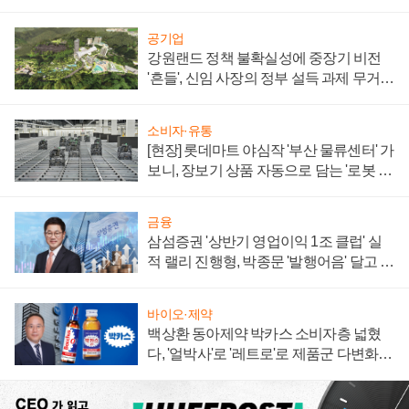
공기업
강원랜드 정책 불확실성에 중장기 비전
'흔들', 신임 사장의 정부 설득 과제 무거워
져
소비자·유통
[현장] 롯데마트 야심작 '부산 물류센터' 가
보니, 장보기 상품 자동으로 담는 '로봇 40
0대' 장관
금융
삼섬증권 '상반기 영업이익 1조 클럽' 실
적 랠리 진행형, 박종문 '발행어음' 달고 연
임 향하나
바이오·제약
백상환 동아제약 박카스 소비자층 넓혔
다, '얼박사'로 '레트로'로 제품군 다변화
주효