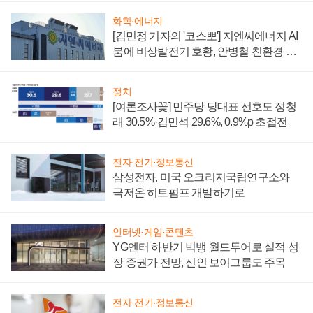
화학·에너지
[김민정 기자의 '코스뽀'] 지엔씨에너지 AI
붐에 비상발전기 호황, 안병철 친환경 에
너지 발전전문기업 향한다
정치
[여론조사꽃] 민주당 당대표 선호도 정청
래 30.5%·김민석 29.6%, 0.9%p 초접전
전자·전기·정보통신
삼성전자, 미국 오크리지국립연구소와
극저온 히트펌프 개발하기로
인터넷·게임·콘텐츠
YG엔터 하반기 빅뱅 월드투어로 실적 성
장 증권가 전망, 신인 보이그룹도 주목
전자·전기·정보통신