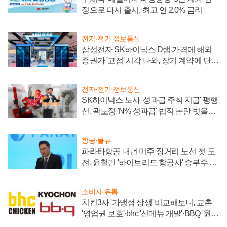
정으로 다시 출시, 최고 연 2.0% 금리
전자·전기·정보통신
삼성전자 SK하이닉스 D램 가격에 해외
증권가 '고점' 시각 나와, 장기 계약에 단점
부각
전자·전기·정보통신
SK하이닉스 노사 '성과급 주식 지급' 평행
선, 곽노정 'N% 성과급' 법적 논란 벗을지
주목
항공·물류
파라타항공 내년 미주 장거리 노선 첫 도
전, 윤철민 '하이브리드 항공사' 승부수 통
할까
소비자·유통
치킨3사 '가맹점 상생' 비교해보니, 교촌
'영업권 보호'·bhc '신메뉴 개발'·BBQ '원가
부담'