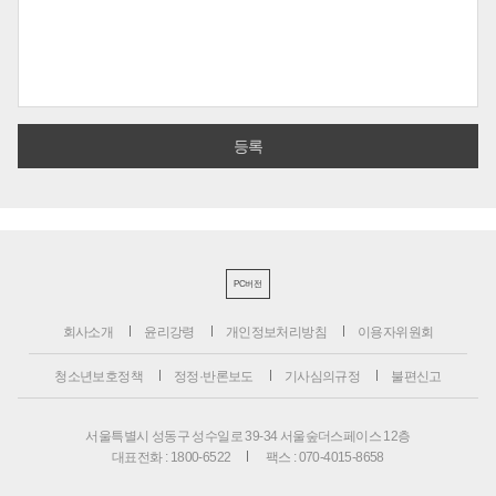
PC버전
회사소개
윤리강령
개인정보처리방침
이용자위원회
청소년보호정책
정정·반론보도
기사심의규정
불편신고
서울특별시 성동구 성수일로 39-34 서울숲더스페이스 12층
대표전화 : 1800-6522
팩스 : 070-4015-8658