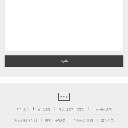
PC버전
회사소개
윤리강령
개인정보처리방침
이용자위원회
청소년보호정책
정정·반론보도
기사심의규정
불편신고