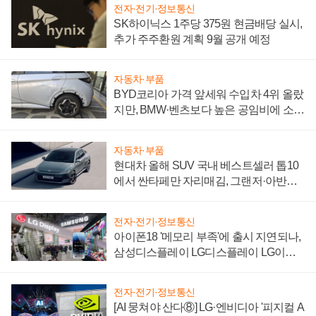
전자·전기·정보통신
SK하이닉스 1주당 375원 현금배당 실시,
추가 주주환원 계획 9월 공개 예정
자동차·부품
BYD코리아 가격 앞세워 수입차 4위 올랐
지만, BMW·벤츠보다 높은 공임비에 소비
자 불만 폭발
자동차·부품
현대차 올해 SUV 국내 베스트셀러 톱10
에서 싼타페만 자리매김, 그랜저·아반떼
'세단 쌍끌이'로 내수 방어
전자·전기·정보통신
아이폰18 '메모리 부족'에 출시 지연되나,
삼성디스플레이 LG디스플레이 LG이노
텍 '탈애플' 수익 다각화 속도
전자·전기·정보통신
[AI 뭉쳐야 산다⑧] LG·엔비디아 '피지컬 A