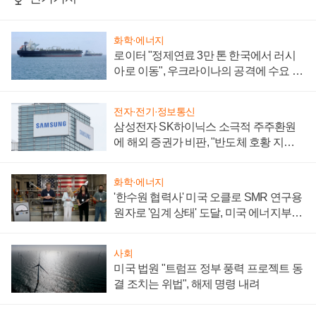
화학·에너지
로이터 "정제연료 3만 톤 한국에서 러시
아로 이동", 우크라이나의 공격에 수요 늘
어
전자·전기·정보통신
삼성전자 SK하이닉스 소극적 주주환원
에 해외 증권가 비판, "반도체 호황 지속
성 의문"
화학·에너지
'한수원 협력사' 미국 오클로 SMR 연구용
원자로 '임계 상태' 도달, 미국 에너지부
"중요한 이정표"
사회
미국 법원 "트럼프 정부 풍력 프로젝트 동
결 조치는 위법", 해제 명령 내려