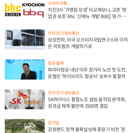
소비자·유통
치킨3사 '가맹점 상생' 비교해보니, 교촌 '영
업권 보호'·bhc '신메뉴 개발'·BBQ '원가 부
담'
전자·전기·정보통신
삼성전자, 미국 오크리지국립연구소와 극저
온 히트펌프 개발하기로
항공·물류
파라타항공 내년 미주 장거리 노선 첫 도전,
윤철민 '하이브리드 항공사' 승부수 통할까
전자·전기·정보통신
SK하이닉스 통합노조 설립 움직임 본격화,
성과급 체계 불만에 3500명 결집
공기업
강원랜드 정책 불확실성에 중장기 비전 '흔