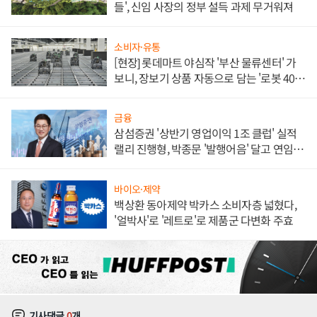
들', 신임 사장의 정부 설득 과제 무거워져
소비자·유통
[현장] 롯데마트 야심작 '부산 물류센터' 가
보니, 장보기 상품 자동으로 담는 '로봇 400
대' 장관
금융
삼섬증권 '상반기 영업이익 1조 클럽' 실적
랠리 진행형, 박종문 '발행어음' 달고 연임 향
하나
바이오·제약
백상환 동아제약 박카스 소비자층 넓혔다,
'얼박사'로 '레트로'로 제품군 다변화 주효
기사댓글
0
개