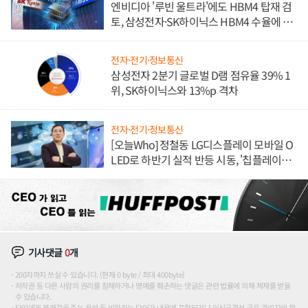
엔비디아 '루빈 울트라'에도 HBM4 탑재 검
토, 삼성전자·SK하이닉스 HBM4 수율에 주
도권 갈린다
전자·전기·정보통신
삼성전자 2분기 글로벌 D램 점유율 39% 1
위, SK하이닉스와 13%p 격차
전자·전기·정보통신
[오늘Who] 정철동 LG디스플레이 모바일 O
LED로 하반기 실적 반등 시동, '칩플레이
션'에 가격 인하 압박은 부담
기사댓글
0
개
200자까지 쓰실 수 있습니다. (현재 0 byte / 최대 400byte)
저작권 등 다른 사람의 권리를 침해하거나 명예를 훼손하는 댓글은 관련 법률에 의해 제재를 받을
수 있습니다.
타인에게 불쾌감을 주는 욕설 등 비하하는 단어가 내용에 포함되거나 인신공격성 글은 관리자의 판