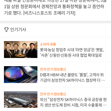
1일 상원 청문회에서 경제전망과 통화정책을 놓고 증언하
기로 했다. [비즈니스포스트 조예리 기자]
인기기사
소비자·유통
롯데·농심 창업주 시대 '라면 앙금'은 옛말,
'사촌' 신동빈·신동원 시대 협업 확대일로
전자·전기·정보통신
D램과 HBM 내년 물량도 '품절', 고객사 위
기감이 삼성전자 SK하이닉스 협상력 더 키
워
전자·전기·정보통신
외신 "삼성전자 SK하이닉스 중국 공장용 현
지 생산 반도체 장비 시험, 미국 수출통제 대
비"