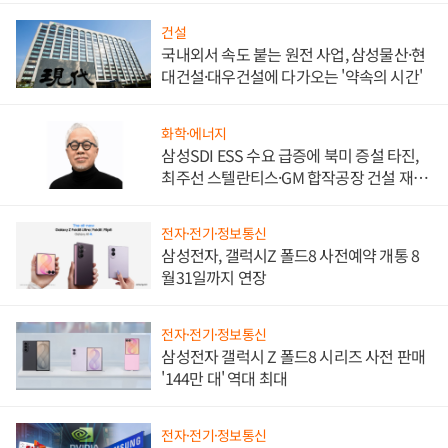
건설
국내외서 속도 붙는 원전 사업, 삼성물산·현
대건설·대우건설에 다가오는 '약속의 시간'
화학·에너지
삼성SDI ESS 수요 급증에 북미 증설 타진,
최주선 스텔란티스·GM 합작공장 건설 재추
진하나
전자·전기·정보통신
삼성전자, 갤럭시Z 폴드8 사전예약 개통 8
월31일까지 연장
전자·전기·정보통신
삼성전자 갤럭시 Z 폴드8 시리즈 사전 판매
'144만 대' 역대 최대
전자·전기·정보통신