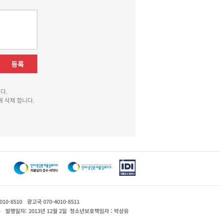
등록
다.
 삭제 합니다.
010-8510
광고국 070-4010-8511
운
발행일자: 2013년 12월 2일
청소년보호책임자 : 박상유