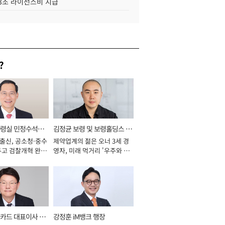
.3조 라이선스비 지급
?
통령실 민정수석비
김정균 보령 및 보령홀딩스 대
 출신, 공소청·중수
제약업계의 젊은 오너 3세 경
표이사 사장
두고 검찰개혁 완수
영자, 미래 먹거리 '우주와 헬
년]
스케어' 공들여 [2026년]
카드 대표이사 사
강정훈 iM뱅크 행장