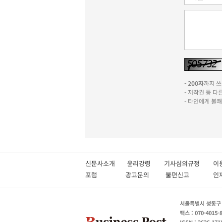
-
200자
까지 쓰실
- 저작권 등 
- 타인에게 불
신문사소개
윤리강령
기사심의규정
이
포럼
광고문의
불편신고
서울특별시 성동구 성
팩스 : 070-4015-
ISSN : 2636-171