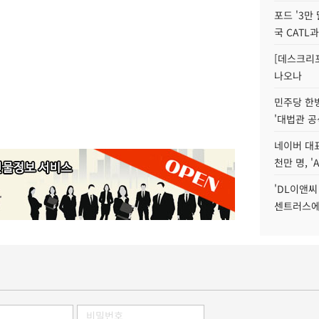
포드 '3만
국 CATL과
[데스크리포
나오나
민주당 한
'대법관 공
네이버 대표
천만 명, 'A
'DL이앤씨
센트러스에