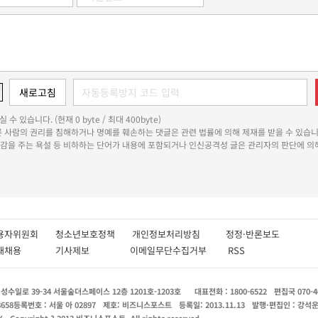
 수 있습니다. (현재 0 byte / 최대 400byte)
다른 사람의 권리를 침해하거나 명예를 훼손하는 댓글은 관련 법률에 의해 제재를 받을 수 있습니
쾌감을 주는 욕설 등 비하하는 단어가 내용에 포함되거나 인신공격성 글은 관리자의 판단에 의해
용자위원회
청소년보호정책
개인정보처리방침
정정·반론보도
인재채용
기사제보
이메일무단수집거부
RSS
수일로 39-34 서울숲더스페이스 12층 1201호-1203호
대표전화 : 1800-6522
편집국 070-4
8658
등록번호 : 서울 아 02897
제호: 비즈니스포스트
등록일: 2013.11.13
발행·편집인 : 강석
X
Copyright ? 2013 비즈니스포스트. All rights reserved.