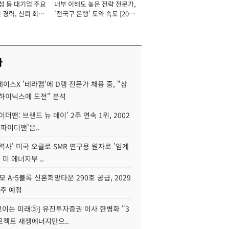
성 등 대기업 주요
내부 이해도 높은 전략 전문가,
 경력, 신뢰 회복
'전국구 은행' 도약 속도 [2026
[2026년]
년]
사
이스X '테라팹'에 D램 전문가 채용 중, "삼
K하이닉스에 도전" 분석
이더맨: 브랜드 뉴 데이' 2주 연속 1위, 2002
스파이더맨'은..
력사' 미국 오클로 SMR 연구용 원자로 '임계
 미 에너지부 ..
모 A-5블록 신혼희망타운 290호 공급, 2029
입주 예정
 보이는 미래③] 유진투자증권 이사 한병화 "3
로젝트 재생에너지만으..