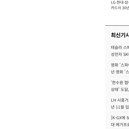
LG·현대·삼
장
카드사 30년
에 '초집중' 
최신기
테슬라 스페
성전자 S
영화 '스파
년 영화 '
'한수원 협
상태' 도달,
LH 시흥거
년 11월 
[K-GX에
대 메가프