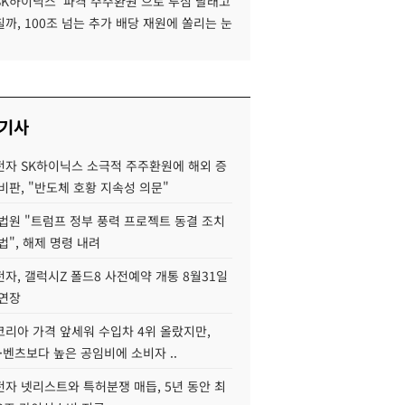
SK하이닉스 '파격 주주환원'으로 투심 달래고
까, 100조 넘는 추가 배당 재원에 쏠리는 눈
 기사
자 SK하이닉스 소극적 주주환원에 해외 증
비판, "반도체 호황 지속성 의문"
법원 "트럼프 정부 풍력 프로젝트 동결 조치
법", 해제 명령 내려
자, 갤럭시Z 폴드8 사전예약 개통 8월31일
 연장
코리아 가격 앞세워 수입차 4위 올랐지만,
·벤츠보다 높은 공임비에 소비자 ..
자 넷리스트와 특허분쟁 매듭, 5년 동안 최