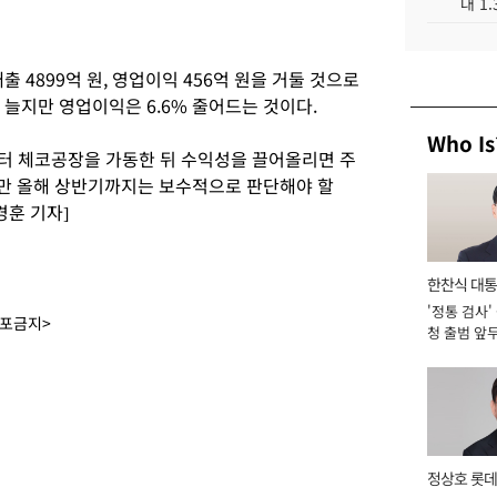
대 1
 4899억 원, 영업이익 456억 원을 거둘 것으로
 늘지만 영업이익은 6.6% 줄어드는 것이다.
Who Is
터 체코공장을 가동한 뒤 수익성을 끌어올리면 주
만 올해 상반기까지는 보수적으로 판단해야 할
경훈 기자]
한찬식 대
'정통 검사'
서관
배포금지>
청 출범 앞
맡아 [2026
정상호 롯데