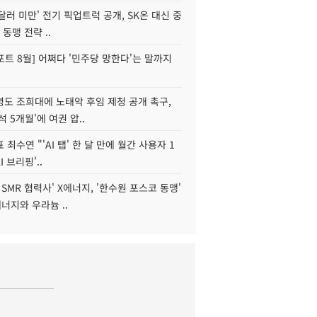
 달러 미만' 전기 픽업트럭 공개, SK온 대신 중
 동맹 전략 ..
트 8월] 어쩌다 '민주당 망한다'는 말까지
병도 조희대에 노태악 후임 제청 공개 촉구,
석 5개월'에 여권 압..
 최수연 "'AI 탭' 한 달 만에 월간 사용자 1
I 브리핑'..
 SMR 협력사' X에너지, '한수원 포스코 동맹'
너지와 우라늄 ..