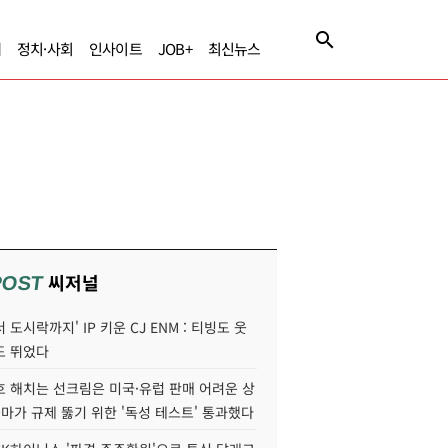
제
정치·사회
인사이트
JOB+
최신뉴스
씨저널
POST
 도시락까지' IP 키운 CJ ENM : 티빙도 웃
도 뛰었다
호 해치는 선크림은 미국·유럽 판매 어려운 상
콜마가 규제 뚫기 위한 '독성 테스트' 통과했다