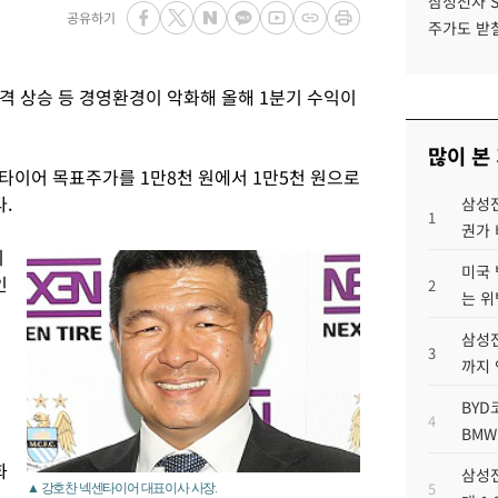
삼성전자 
공유하기
주가도 받칠
격 상승 등 경영환경이 악화해 올해 1분기 수익이
많이 본
타이어 목표주가를 1만8천 원에서 1만5천 원으로
.
삼성전
1
권가 
기
미국 
인
2
는 위
삼성전
3
까지
BYD
4
BMW
화
삼성전
5
▲ 강호찬 넥센타이어 대표이사 사장.