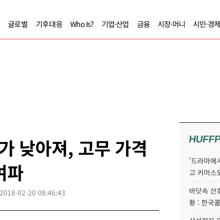
글로벌
기후대응
Who Is?
기업·산업
금융
시장·머니
시민·경
HUFF
 낮아져, 고무 가격
'드라마에서
여파
고 커머스
바닷속 산
2018-02-20 08:46:43
황 : 한국