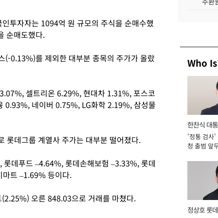
주환원
국인투자자는 1094억 원 규모의 주식을 순매수했
을 순매도했다.
-0.13%)를 제외한 대부분 종목의 주가가 올랐
Who Is
7%, 셀트리온 6.29%, 현대차 1.31%, 포스코
0.93%, 네이버 0.75%, LG화학 2.19%, 삼성물
한찬식 대
'정통 검사'
서관
 롯데그룹 계열사 주가는 대부분 떨어졌다.
청 출범 앞
맡아 [2026
롯데푸드 –4.64%, 롯데손해보험 –3.33%, 롯데
이마트 –1.69% 등이다.
2.25%) 오른 848.03으로 거래를 마쳤다.
정상호 롯데