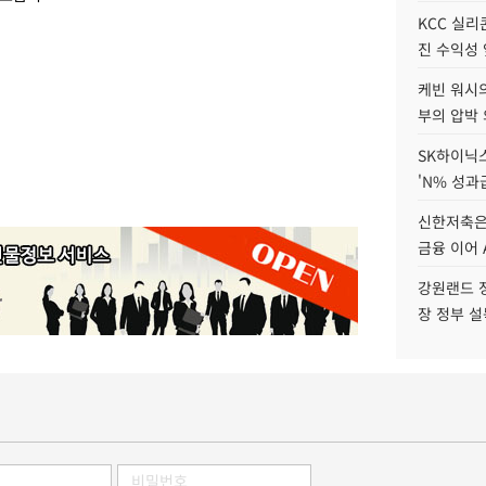
KCC 실리
진 수익성 
케빈 워시의
부의 압박
SK하이닉스
'N% 성과
신한저축은
금융 이어 
강원랜드 정
장 정부 