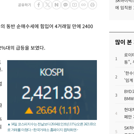
SK하이닉스
공유하기
에 임직원 
동반 순매수세에 힘입어 4거래일 만에 2400
많이 본
2%대의 급등을 보였다.
로이터
1
트
동",
.
'한수
2
'임계
넘
BYD
3
BMW
따
현대차
4
페만 
주
▲ 14일 코스피지수는 전날보다 26.64포인트(1.11%) 오른 2421.83으
의
SK하
로 거래를 마쳤다.<한국거래소 홈페이지 캡쳐화면>
5