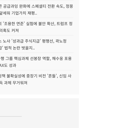
콘 공급과잉 완화에 스페셜티 전환 속도, 정몽
앞세워 기업가치 재평..
 '조용한 연준' 실험에 불안 확산, 트럼프 정
 의혹도 커져
 노사 '성과급 주식지급' 평행선, 곽노정
급' 법적 논란 벗을지..
행 그룹 핵심과제 선봉장 역할, 채수웅 포용
AX도 성과
책 불확실성에 중장기 비전 '흔들', 신임 사
설득 과제 무거워져