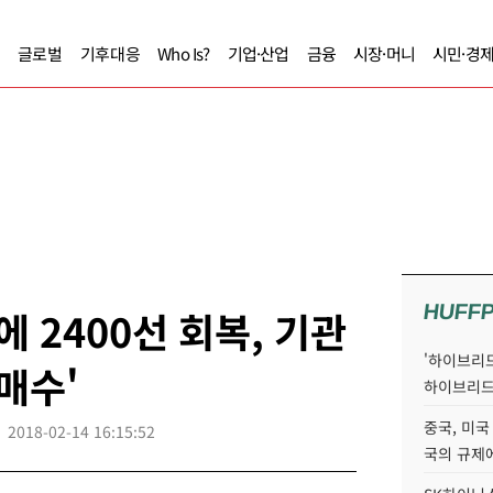
글로벌
기후대응
Who Is?
기업·산업
금융
시장·머니
시민·경
HUFF
 2400선 회복, 기관
'하이브리드
매수'
하이브리드
중국, 미국
2018-02-14 16:15:52
국의 규제에