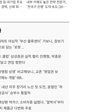
성 등 대기업 주요
내부 이해도 높은 전략 전문가,
 경력, 신뢰 회복
'전국구 은행' 도약 속도 [2026
[2026년]
년]
사
데마트 야심작 '부산 물류센터' 가보니, 장보기
로 담는 '로봇 ..
조 클럽' 삼성증권 실적 랠리 진행형, 박종문
 달고 연임 향한다
가맹점 상생' 비교해보니, 교촌 '영업권 보
신메뉴 개발'·BB..
내년 미주 장거리 노선 첫 도전, 윤철민 '하
항공사' 승부수 통할까
백상환 박카스 소비자층 넓혔다, '얼박사'부터
지 제품군 다변화 주효