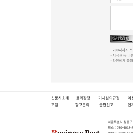
-
200자
까지 쓰실
- 저작권 등 
- 타인에게 불
신문사소개
윤리강령
기사심의규정
이
포럼
광고문의
불편신고
서울특별시 성동구 성
팩스 : 070-4015-
ISSN : 2636-171