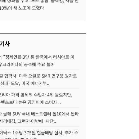
에 성과급 두고 '노조 통합' 움직임, 사흘 만
10%이 새 노조에 모였다
 기사
 "정제연료 3만 톤 한국에서 러시아로 이
 우크라이나의 공격에 수요 늘어
원 협력사' 미국 오클로 SMR 연구용 원자로
 상태' 도달, 미국 에너지부..
코리아 가격 앞세워 수입차 4위 올랐지만,
·벤츠보다 높은 공임비에 소비자 ..
 올해 SUV 국내 베스트셀러 톱10에서 싼타
자리매김, 그랜저·아반떼 '세단..
이닉스 1주당 375원 현금배당 실시, 추가 주