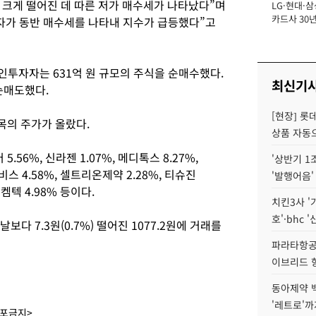
크게 떨어진 데 따른 저가 매수세가 나타났다”며
LG·현대·삼
장
카드사 30년
자가 동반 매수세를 나타내 지수가 급등했다”고
에 '초집중' 
인투자자는 631억 원 규모의 주식을 순매수했다.
최신기
순매도했다.
[현장] 롯
목의 주가가 올랐다.
상품 자동으
6%, 신라젠 1.07%, 메디톡스 8.27%,
'상반기 1
어비스 4.58%, 셀트리온제약 2.28%, 티슈진
'발행어음'
켐텍 4.98% 등이다.
치킨3사 '
호'·bhc '
다 7.3원(0.7%) 떨어진 1077.2원에 거래를
파라타항공 
이브리드 
동아제약 
'레트로'까
배포금지>