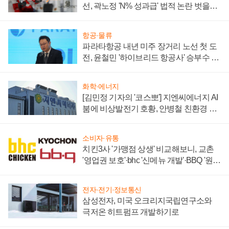
선, 곽노정 'N% 성과급' 법적 논란 벗을지
주목
항공·물류
파라타항공 내년 미주 장거리 노선 첫 도
전, 윤철민 '하이브리드 항공사' 승부수 통
할까
화학·에너지
[김민정 기자의 '코스뽀'] 지엔씨에너지 AI
붐에 비상발전기 호황, 안병철 친환경 에
너지 발전전문기업 향한다
소비자·유통
치킨3사 '가맹점 상생' 비교해보니, 교촌
'영업권 보호'·bhc '신메뉴 개발'·BBQ '원가
부담'
전자·전기·정보통신
삼성전자, 미국 오크리지국립연구소와
극저온 히트펌프 개발하기로