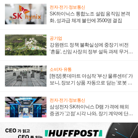
전자·전기·정보통신
SK하이닉스 통합노조 설립 움직임 본격
화, 성과급 체계 불만에 3500명 결집
공기업
강원랜드 정책 불확실성에 중장기 비전
'흔들', 신임 사장의 정부 설득 과제 무거워
져
소비자·유통
[현장] 롯데마트 야심작 '부산 물류센터' 가
보니, 장보기 상품 자동으로 담는 '로봇 40
0대' 장관
전자·전기·정보통신
삼성전자 SK하이닉스 D램 가격에 해외
증권가 '고점' 시각 나와, 장기 계약에 단점
부각