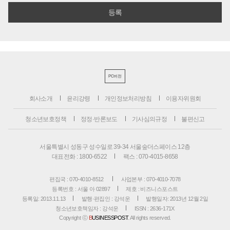
PC버전
회사소개
윤리강령
개인정보처리방침
이용자위원회
청소년보호정책
정정·반론보도
기사심의규정
불편신고
서울특별시 성동구 성수일로 39-34 서울숲더스페이스 12층
대표전화 : 1800-6522
팩스 : 070-4015-8658
편집국 : 070-4010-8512
사업본부 : 070-4010-7078
등록번호 : 서울 아 02897
제호 : 비즈니스포스트
등록일: 2013.11.13
발행·편집인 : 강석운
발행일자: 2013년 12월 2일
청소년보호책임자 : 강석운
ISSN : 2636-171X
Copyright ⓒ
B
USINESSPOST
. All rights reserved.