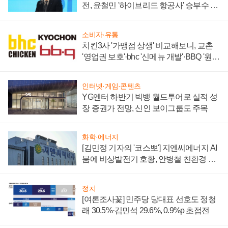
전, 윤철민 '하이브리드 항공사' 승부수 통
할까
소비자·유통
치킨3사 '가맹점 상생' 비교해보니, 교촌
'영업권 보호'·bhc '신메뉴 개발'·BBQ '원가
부담'
인터넷·게임·콘텐츠
YG엔터 하반기 빅뱅 월드투어로 실적 성
장 증권가 전망, 신인 보이그룹도 주목
화학·에너지
[김민정 기자의 '코스뽀'] 지엔씨에너지 AI
붐에 비상발전기 호황, 안병철 친환경 에
너지 발전전문기업 향한다
정치
[여론조사꽃] 민주당 당대표 선호도 정청
래 30.5%·김민석 29.6%, 0.9%p 초접전