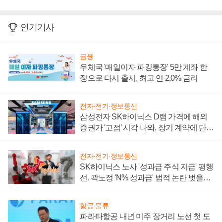
인기기사
금융
우체국 '매일이자 파킹통장' 5만 계좌 한
정으로 다시 출시, 최고 연 2.0% 금리
전자·전기·정보통신
삼성전자 SK하이닉스 D램 가격에 해외
증권가 '고점' 시각 나와, 장기 계약에 단점
부각
전자·전기·정보통신
SK하이닉스 노사 '성과급 주식 지급' 평행
선, 곽노정 'N% 성과급' 법적 논란 벗을지
주목
항공·물류
파라타항공 내년 미주 장거리 노선 첫 도