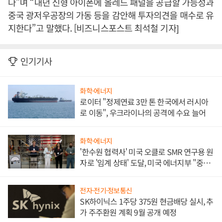
다”며 “내년 신형 아이폰에 올레드 패널을 공급할 가능성과
중국 광저우공장의 가동 등을 감안해 투자의견을 매수로 유
지한다”고 말했다. [비즈니스포스트 최석철 기자]
인기기사
화학·에너지
로이터 "정제연료 3만 톤 한국에서 러시아
로 이동", 우크라이나의 공격에 수요 늘어
화학·에너지
'한수원 협력사' 미국 오클로 SMR 연구용 원
자로 '임계 상태' 도달, 미국 에너지부 "중요
한 이정표"
전자·전기·정보통신
SK하이닉스 1주당 375원 현금배당 실시, 추
가 주주환원 계획 9월 공개 예정