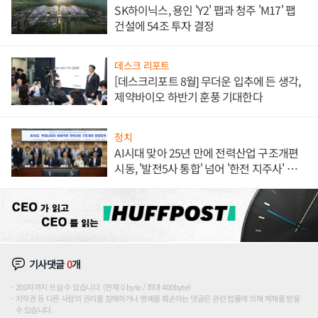
SK하이닉스, 용인 'Y2' 팹과 청주 'M17' 팹
건설에 54조 투자 결정
데스크 리포트
[데스크리포트 8월] 무더운 입추에 든 생각,
제약바이오 하반기 훈풍 기대한다
정치
AI시대 맞아 25년 만에 전력산업 구조개편
시동, '발전5사 통합' 넘어 '한전 지주사' 재편
론도
기사댓글
0
개
200자까지 쓰실 수 있습니다. (현재 0 byte / 최대 400byte)
저작권 등 다른 사람의 권리를 침해하거나 명예를 훼손하는 댓글은 관련 법률에 의해 제재를 받을
수 있습니다.