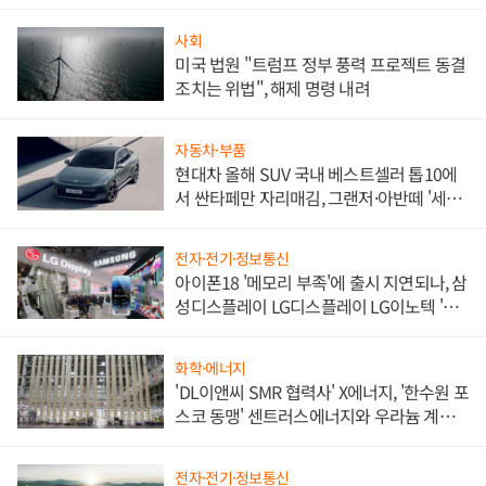
사회
미국 법원 "트럼프 정부 풍력 프로젝트 동결
조치는 위법", 해제 명령 내려
자동차·부품
현대차 올해 SUV 국내 베스트셀러 톱10에
서 싼타페만 자리매김, 그랜저·아반떼 '세단
쌍끌이'로 내수 방어
전자·전기·정보통신
아이폰18 '메모리 부족'에 출시 지연되나, 삼
성디스플레이 LG디스플레이 LG이노텍 '탈
애플' 수익 다각화 속도
화학·에너지
'DL이앤씨 SMR 협력사' X에너지, '한수원 포
스코 동맹' 센트러스에너지와 우라늄 계약
체결
전자·전기·정보통신