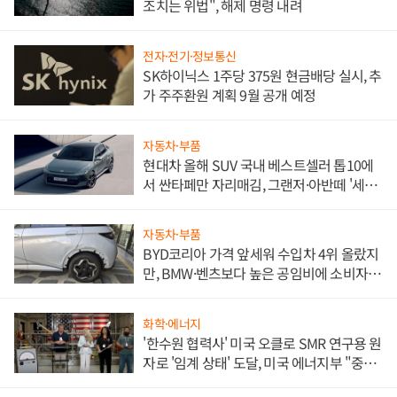
조치는 위법", 해제 명령 내려
전자·전기·정보통신
SK하이닉스 1주당 375원 현금배당 실시, 추
가 주주환원 계획 9월 공개 예정
자동차·부품
현대차 올해 SUV 국내 베스트셀러 톱10에
서 싼타페만 자리매김, 그랜저·아반떼 '세단
쌍끌이'로 내수 방어
자동차·부품
BYD코리아 가격 앞세워 수입차 4위 올랐지
만, BMW·벤츠보다 높은 공임비에 소비자
불만 폭발
화학·에너지
'한수원 협력사' 미국 오클로 SMR 연구용 원
자로 '임계 상태' 도달, 미국 에너지부 "중요
한 이정표"