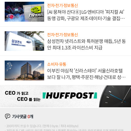
전자·전기·정보통신
[AI 뭉쳐야 산다⑧] LG·엔비디아 '피지컬 AI'
동맹 강화, 구광모 제조·데이터·기술 결집
해 종합 로보틱스 기업으로
전자·전기·정보통신
삼성전자 넷리스트와 특허분쟁 매듭, 5년 동
안 최대 1.3조 라이선스비 지급
소비자·유통
이부진 야심작 '신라스테이' 서울신라호텔
보다 잘 나가, 평택·주문진·해남·건대로 성
장판 더 넓힌다
기사댓글
0
개
200자까지 쓰실 수 있습니다. (현재 0 byte / 최대 400byte)
저작권 등 다른 사람의 권리를 침해하거나 명예를 훼손하는 댓글은 관련 법률에 의해 제재를 받을