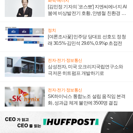
화학·에너지
[김민정 기자의 '코스뽀'] 지엔씨에너지 AI
붐에 비상발전기 호황, 안병철 친환경 에
너지 발전전문기업 향한다
정치
[여론조사꽃] 민주당 당대표 선호도 정청
래 30.5%·김민석 29.6%, 0.9%p 초접전
전자·전기·정보통신
삼성전자, 미국 오크리지국립연구소와
극저온 히트펌프 개발하기로
전자·전기·정보통신
SK하이닉스 통합노조 설립 움직임 본격
화, 성과급 체계 불만에 3500명 결집