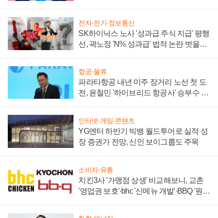
부각
전자·전기·정보통신
SK하이닉스 노사 '성과급 주식 지급' 평행
선, 곽노정 'N% 성과급' 법적 논란 벗을지
주목
항공·물류
파라타항공 내년 미주 장거리 노선 첫 도
전, 윤철민 '하이브리드 항공사' 승부수 통
할까
인터넷·게임·콘텐츠
YG엔터 하반기 빅뱅 월드투어로 실적 성
장 증권가 전망, 신인 보이그룹도 주목
소비자·유통
치킨3사 '가맹점 상생' 비교해보니, 교촌
'영업권 보호'·bhc '신메뉴 개발'·BBQ '원가
부담'