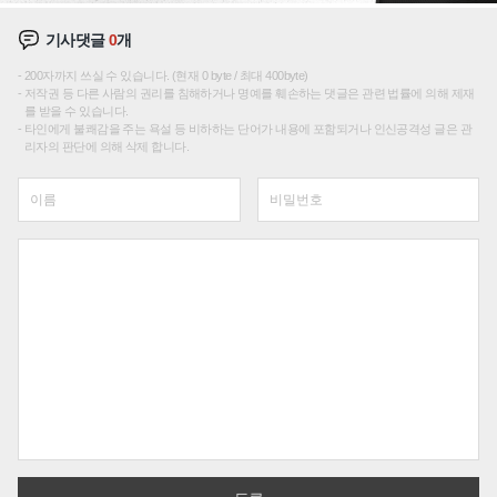
기사댓글
0
개
200자까지 쓰실 수 있습니다. (현재 0 byte / 최대 400byte)
저작권 등 다른 사람의 권리를 침해하거나 명예를 훼손하는 댓글은 관련 법률에 의해 제재
를 받을 수 있습니다.
타인에게 불쾌감을 주는 욕설 등 비하하는 단어가 내용에 포함되거나 인신공격성 글은 관
리자의 판단에 의해 삭제 합니다.