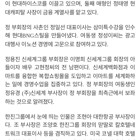
이 현대하이스코를 이끌고 있으며
둘째 매형인 정태영 현
,
대캐피탈 사장이 금융 계열사를 맡고 있다
.
정 부회장의 사촌인 정일선 대표이사는 삼미특수강을 인수
해 현대
스틸을 만들어냈다
여동생 정성이씨는 광고
BNG
.
대행사 이노션 경영에 고문으로 참여하고 있다
.
정용진 신세계그룹 부회장은 이명희 신세계그룹 회장의 아
들이자 배우 고현정씨의 전 남편이다
신세계백화점과 이
.
마트를 융합한 복합쇼핑몰을 도입하고 이마트를 세계화하
는 일에 경영수업을 집중하고 있다
정 부회장의 여동생인
.
정유경
주
신세계 부사장이 정 부회장을 최측근에서 보좌
(
)
하는 것으로 알려졌다
.
한진그룹에서 눈에 띄는 인물은 조현아 대한항공 부사장이
다
조 부사장은 조양호 한진그룹 회장의 맏딸로 칼호텔네
.
트워크 대표이사 등을 겸직하고 있다
미국 코넬 대학 호텔
.