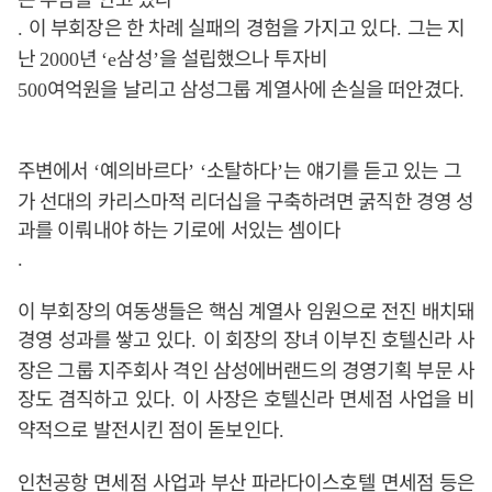
이 부회장은 한 차례 실패의 경험을 가지고 있다
그는 지
.
.
난
년
삼성
을 설립했으나 투자비
2000
‘e
’
여억원을 날리고 삼성그룹 계열사에 손실을 떠안겼다
500
.
주변에서
예의바르다
소탈하다
는 얘기를 듣고 있는 그
‘
’ ‘
’
가 선대의 카리스마적 리더십을 구축하려면 굵직한 경영 성
과를 이뤄내야 하는 기로에 서있는 셈이다
.
이 부회장의 여동생들은 핵심 계열사 임원으로 전진 배치돼
경영 성과를 쌓고 있다
이 회장의 장녀 이부진 호텔신라 사
.
장은 그룹 지주회사 격인 삼성에버랜드의 경영기획 부문 사
장도 겸직하고 있다
이 사장은 호텔신라 면세점 사업을 비
.
약적으로 발전시킨 점이 돋보인다
.
인천공항 면세점 사업과 부산 파라다이스호텔 면세점 등은