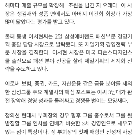
해마다 매출 규모를 확장해
조원을 넘긴 지 오래다
이 사
1
.
장은 생김새와 성품 면에서도 아버지 이건희 회장과 가장
많이 닮았다는 평가를 받고 있다
.
둘째 동생 이서현씨는 2일 삼성에버랜드 패션부문 경영기
획 총괄 담당 사장으로 발탁됐다. 또 제일기획 경영전략 부
문 사장을 겸직한다
이서현 사장은 미국 파슨스디자인스
.
쿨 출신으로 패션 분야 전공을 살려 제일기획의 세계화 전
략을 주도하고 있다
.
이로써 보험
증권
카드
자산운용 같은 금융 분야를 제외
,
,
,
한 삼성그룹 주요 계열사의 핵심 포스트는 이씨
남매가 완
3
전 장악해 경영 성과를 둘러싸고 경쟁을 벌이는 모양새다
.
정의선 현대차 부회장의 경우 향후 그룹 총수로서 그를 뒷
받침할 그룹 인사를 연배가 비슷한
세 경영인으로 채우고
3
있는 점이 특징이다
정 부회장의 첫째 매형인 신성재 사장
.