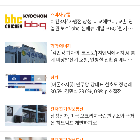
각
소비자·유통
치킨3사 '가맹점 상생' 비교해보니, 교촌 '영
업권 보호'·bhc '신메뉴 개발'·BBQ '원가 부
담'
화학·에너지
[김민정 기자의 '코스뽀'] 지엔씨에너지 AI 붐
에 비상발전기 호황, 안병철 친환경 에너지
발전전문기업 향한다
정치
[여론조사꽃] 민주당 당대표 선호도 정청래
30.5%·김민석 29.6%, 0.9%p 초접전
전자·전기·정보통신
삼성전자, 미국 오크리지국립연구소와 극저
온 히트펌프 개발하기로