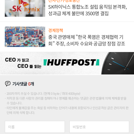
전자·전기·정보통신
SK하이닉스 통합노조 설립 움직임 본격화,
성과급 체계 불만에 3500명 결집
경제정책
중국 관영매체 "한국 폭염은 경제협력 기
회" 주장, 소비자 수요와 공급망 장점 강조
기사댓글
0
개
200자까지 쓰실 수 있습니다. (현재 0 byte / 최대 400byte)
저작권 등 다른 사람의 권리를 침해하거나 명예를 훼손하는 댓글은 관련 법률에 의해 제재를 받을
수 있습니다.
타인에게 불쾌감을 주는 욕설 등 비하하는 단어가 내용에 포함되거나 인신공격성 글은 관리자의 판
단에 의해 삭제 합니다.