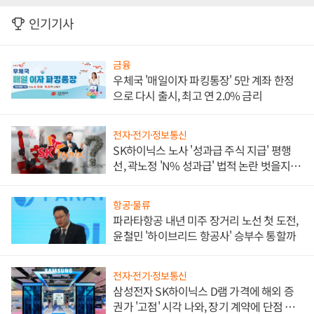
인기기사
금융
우체국 '매일이자 파킹통장' 5만 계좌 한정
으로 다시 출시, 최고 연 2.0% 금리
전자·전기·정보통신
SK하이닉스 노사 '성과급 주식 지급' 평행
선, 곽노정 'N% 성과급' 법적 논란 벗을지 주
목
항공·물류
파라타항공 내년 미주 장거리 노선 첫 도전,
윤철민 '하이브리드 항공사' 승부수 통할까
전자·전기·정보통신
삼성전자 SK하이닉스 D램 가격에 해외 증
권가 '고점' 시각 나와, 장기 계약에 단점 부