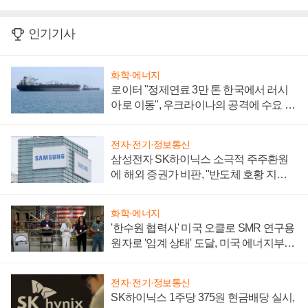
인기기사
화학·에너지
로이터 "정제연료 3만 톤 한국에서 러시
아로 이동", 우크라이나의 공격에 수요 늘
어
전자·전기·정보통신
삼성전자 SK하이닉스 소극적 주주환원
에 해외 증권가 비판, "반도체 호황 지속
성 의문"
화학·에너지
'한수원 협력사' 미국 오클로 SMR 연구용
원자로 '임계 상태' 도달, 미국 에너지부
"중요한 이정표"
전자·전기·정보통신
SK하이닉스 1주당 375원 현금배당 실시,