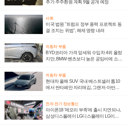
추가 주주환원 계획 9월 공개 예정
사회
미국 법원 "트럼프 정부 풍력 프로젝트 동
결 조치는 위법", 해제 명령 내려
자동차·부품
BYD코리아 가격 앞세워 수입차 4위 올랐
지만, BMW·벤츠보다 높은 공임비에 소비
자 불만 폭발
자동차·부품
현대차 올해 SUV 국내 베스트셀러 톱10
에서 싼타페만 자리매김, 그랜저·아반떼
'세단 쌍끌이'로 내수 방어
전자·전기·정보통신
아이폰18 '메모리 부족'에 출시 지연되나,
삼성디스플레이 LG디스플레이 LG이노
텍 '탈애플' 수익 다각화 속도