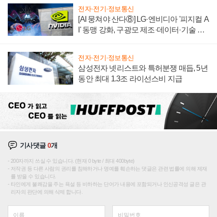
전자·전기·정보통신
[AI 뭉쳐야 산다⑧] LG·엔비디아 '피지컬 A
I' 동맹 강화, 구광모 제조·데이터·기술 결
집해 종합 로보틱스 기업으로
전자·전기·정보통신
삼성전자 넷리스트와 특허분쟁 매듭, 5년
동안 최대 1.3조 라이선스비 지급
기사댓글
0
개
200자까지 쓰실 수 있습니다. (현재 0 byte / 최대 400byte)
저작권 등 다른 사람의 권리를 침해하거나 명예를 훼손하는 댓글은 관련 법률에 의해 제재
를 받을 수 있습니다.
타인에게 불쾌감을 주는 욕설 등 비하하는 단어가 내용에 포함되거나 인신공격성 글은 관
리자의 판단에 의해 삭제 합니다.