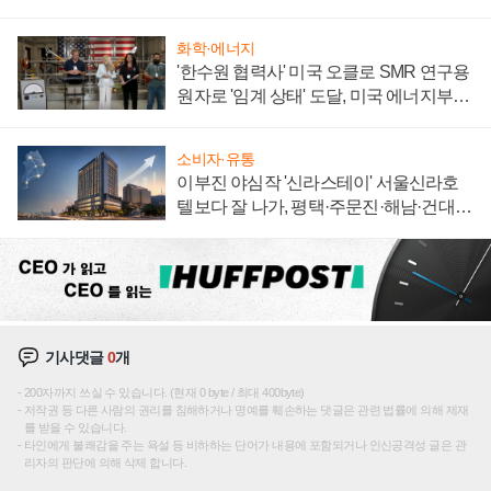
화학·에너지
'한수원 협력사' 미국 오클로 SMR 연구용
원자로 '임계 상태' 도달, 미국 에너지부
"중요한 이정표"
소비자·유통
이부진 야심작 '신라스테이' 서울신라호
텔보다 잘 나가, 평택·주문진·해남·건대로
성장판 더 넓힌다
기사댓글
0
개
200자까지 쓰실 수 있습니다. (현재 0 byte / 최대 400byte)
저작권 등 다른 사람의 권리를 침해하거나 명예를 훼손하는 댓글은 관련 법률에 의해 제재
를 받을 수 있습니다.
타인에게 불쾌감을 주는 욕설 등 비하하는 단어가 내용에 포함되거나 인신공격성 글은 관
리자의 판단에 의해 삭제 합니다.