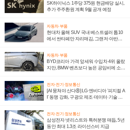
SK하이닉스 1주당 375원 현금배당 실시,
추가 주주환원 계획 9월 공개 예정
자동차·부품
현대차 올해 SUV 국내 베스트셀러 톱10
에서 싼타페만 자리매김, 그랜저·아반떼
'세단 쌍끌이'로 내수 방어
자동차·부품
BYD코리아 가격 앞세워 수입차 4위 올랐
지만, BMW·벤츠보다 높은 공임비에 소비
자 불만 폭발
전자·전기·정보통신
[AI 뭉쳐야 산다⑧] LG·엔비디아 '피지컬 A
I' 동맹 강화, 구광모 제조·데이터·기술 결
집해 종합 로보틱스 기업으로
전자·전기·정보통신
삼성전자 넷리스트와 특허분쟁 매듭, 5년
동안 최대 1.3조 라이선스비 지급