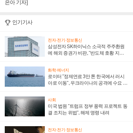
은아 기자]
인기기사
전자·전기·정보통신
삼성전자 SK하이닉스 소극적 주주환원
에 해외 증권가 비판, "반도체 호황 지속
성 의문"
화학·에너지
로이터 "정제연료 3만 톤 한국에서 러시
아로 이동", 우크라이나의 공격에 수요 늘
어
사회
미국 법원 "트럼프 정부 풍력 프로젝트 동
결 조치는 위법", 해제 명령 내려
전자·전기·정보통신