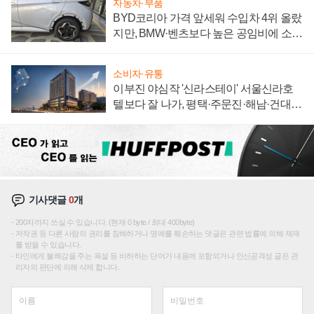
자동차·부품
BYD코리아 가격 앞세워 수입차 4위 올랐
지만, BMW·벤츠보다 높은 공임비에 소비
자 불만 폭발
소비자·유통
이부진 야심작 '신라스테이' 서울신라호
텔보다 잘 나가, 평택·주문진·해남·건대로
성장판 더 넓힌다
기사댓글
0
개
200자까지 쓰실 수 있습니다. (현재 0 byte / 최대 400byte)
저작권 등 다른 사람의 권리를 침해하거나 명예를 훼손하는 댓글은 관련 법률에 의해 제재
를 받을 수 있습니다.
타인에게 불쾌감을 주는 욕설 등 비하하는 단어가 내용에 포함되거나 인신공격성 글은 관
리자의 판단에 의해 삭제 합니다.