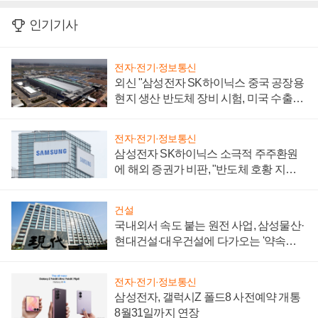
인기기사
전자·전기·정보통신
외신 "삼성전자 SK하이닉스 중국 공장용
현지 생산 반도체 장비 시험, 미국 수출통
제 대비"
전자·전기·정보통신
삼성전자 SK하이닉스 소극적 주주환원
에 해외 증권가 비판, "반도체 호황 지속
성 의문"
건설
국내외서 속도 붙는 원전 사업, 삼성물산·
현대건설·대우건설에 다가오는 '약속의
시간'
전자·전기·정보통신
삼성전자, 갤럭시Z 폴드8 사전예약 개통
8월31일까지 연장