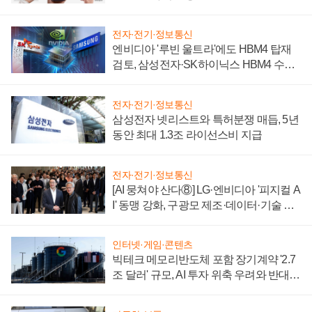
전자·전기·정보통신
엔비디아 '루빈 울트라'에도 HBM4 탑재
검토, 삼성전자·SK하이닉스 HBM4 수율
에 주도권 갈린다
전자·전기·정보통신
삼성전자 넷리스트와 특허분쟁 매듭, 5년
동안 최대 1.3조 라이선스비 지급
전자·전기·정보통신
[AI 뭉쳐야 산다⑧] LG·엔비디아 '피지컬 A
I' 동맹 강화, 구광모 제조·데이터·기술 결
집해 종합 로보틱스 기업으로
인터넷·게임·콘텐츠
빅테크 메모리반도체 포함 장기계약 '2.7
조 달러' 규모, AI 투자 위축 우려와 반대
신호