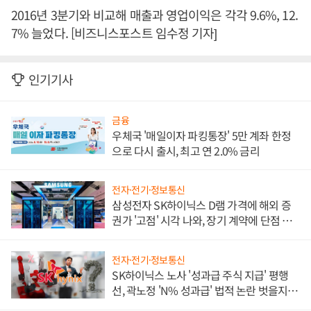
2016년 3분기와 비교해 매출과 영업이익은 각각 9.6%, 12.
7% 늘었다. [비즈니스포스트 임수정 기자]
인기기사
금융
우체국 '매일이자 파킹통장' 5만 계좌 한정
으로 다시 출시, 최고 연 2.0% 금리
전자·전기·정보통신
삼성전자 SK하이닉스 D램 가격에 해외 증
권가 '고점' 시각 나와, 장기 계약에 단점 부
각
전자·전기·정보통신
SK하이닉스 노사 '성과급 주식 지급' 평행
선, 곽노정 'N% 성과급' 법적 논란 벗을지 주
목