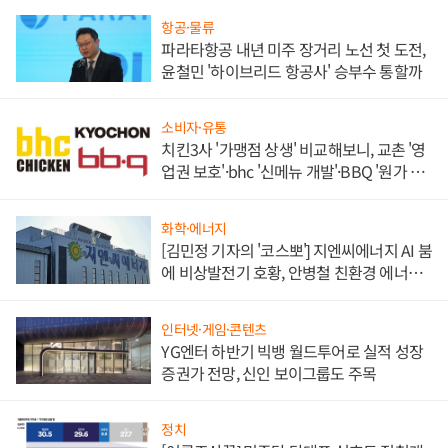
항공·물류
파라타항공 내년 미주 장거리 노선 첫 도전,
윤철민 '하이브리드 항공사' 승부수 통할까
소비자·유통
치킨3사 '가맹점 상생' 비교해보니, 교촌 '영
업권 보호'·bhc '신메뉴 개발'·BBQ '원가 부
담'
화학·에너지
[김민정 기자의 '코스뽀'] 지엔씨에너지 AI 붐
에 비상발전기 호황, 안병철 친환경 에너지
발전전문기업 향한다
인터넷·게임·콘텐츠
YG엔터 하반기 빅뱅 월드투어로 실적 성장
증권가 전망, 신인 보이그룹도 주목
정치