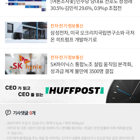
[여론조사꽃] 민주당 당대표 선호도 정청래
30.5%·김민석 29.6%, 0.9%p 초접전
전자·전기·정보통신
삼성전자, 미국 오크리지국립연구소와 극저
온 히트펌프 개발하기로
전자·전기·정보통신
SK하이닉스 통합노조 설립 움직임 본격화,
성과급 체계 불만에 3500명 결집
기사댓글
0
개
200자까지 쓰실 수 있습니다. (현재 0 byte / 최대 400byte)
저작권 등 다른 사람의 권리를 침해하거나 명예를 훼손하는 댓글은 관련 법률에 의해 제재를 받을
수 있습니다.
타인에게 불쾌감을 주는 욕설 등 비하하는 단어가 내용에 포함되거나 인신공격성 글은 관리자의 판