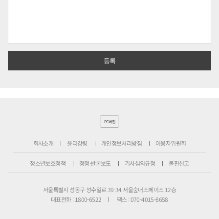
PC버전
회사소개
윤리강령
개인정보처리방침
이용자위원회
청소년보호정책
정정·반론보도
기사심의규정
불편신고
서울특별시 성동구 성수일로 39-34 서울숲더스페이스 12층
대표전화 : 1800-6522
팩스 : 070-4015-8658