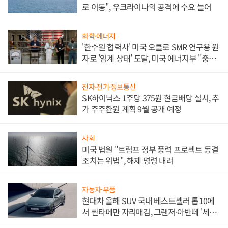
로 이동", 우크라이나의 공격에 수요 늘어
화학·에너지
'한수원 협력사' 미국 오클로 SMR 연구용 원
자로 '임계 상태' 도달, 미국 에너지부 "중요
한 이정표"
전자·전기·정보통신
SK하이닉스 1주당 375원 현금배당 실시, 추
가 주주환원 계획 9월 공개 예정
사회
미국 법원 "트럼프 정부 풍력 프로젝트 동결
조치는 위법", 해제 명령 내려
자동차·부품
현대차 올해 SUV 국내 베스트셀러 톱10에
서 싼타페만 자리매김, 그랜저·아반떼 '세단
쌍끌이'로 내수 방어