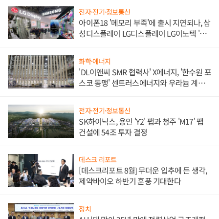
전자·전기·정보통신
아이폰18 '메모리 부족'에 출시 지연되나, 삼
성디스플레이 LG디스플레이 LG이노텍 '탈
애플' 수익 다각화 속도
화학·에너지
'DL이앤씨 SMR 협력사' X에너지, '한수원 포
스코 동맹' 센트러스에너지와 우라늄 계약
체결
전자·전기·정보통신
SK하이닉스, 용인 'Y2' 팹과 청주 'M17' 팹
건설에 54조 투자 결정
데스크 리포트
[데스크리포트 8월] 무더운 입추에 든 생각,
제약바이오 하반기 훈풍 기대한다
정치