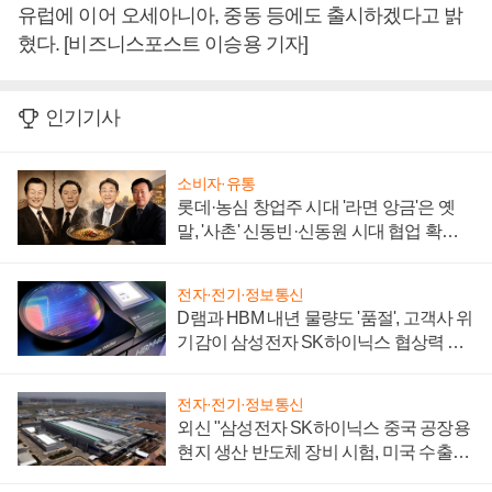
유럽에 이어 오세아니아, 중동 등에도 출시하겠다고 밝
혔다. [비즈니스포스트 이승용 기자]
인기기사
소비자·유통
롯데·농심 창업주 시대 '라면 앙금'은 옛
말, '사촌' 신동빈·신동원 시대 협업 확대
일로
전자·전기·정보통신
D램과 HBM 내년 물량도 '품절', 고객사 위
기감이 삼성전자 SK하이닉스 협상력 더
키워
전자·전기·정보통신
외신 "삼성전자 SK하이닉스 중국 공장용
현지 생산 반도체 장비 시험, 미국 수출통
제 대비"