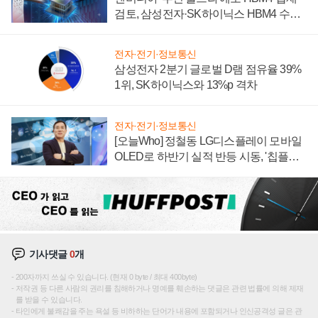
검토, 삼성전자·SK하이닉스 HBM4 수율
에 주도권 갈린다
전자·전기·정보통신
삼성전자 2분기 글로벌 D램 점유율 39%
1위, SK하이닉스와 13%p 격차
전자·전기·정보통신
[오늘Who] 정철동 LG디스플레이 모바일
OLED로 하반기 실적 반등 시동, '칩플레
이션'에 가격 인하 압박은 부담
기사댓글
0
개
200자까지 쓰실 수 있습니다. (현재 0 byte / 최대 400byte)
저작권 등 다른 사람의 권리를 침해하거나 명예를 훼손하는 댓글은 관련 법률에 의해 제재
를 받을 수 있습니다.
타인에게 불쾌감을 주는 욕설 등 비하하는 단어가 내용에 포함되거나 인신공격성 글은 관