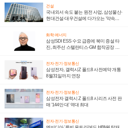
건설
국내외서 속도 붙는 원전 사업, 삼성물산·
현대건설·대우건설에 다가오는 '약속의
시간'
화학·에너지
삼성SDI ESS 수요 급증에 북미 증설 타
진, 최주선 스텔란티스·GM 합작공장 건
설 재추진하나
전자·전기·정보통신
삼성전자, 갤럭시Z 폴드8 사전예약 개통
8월31일까지 연장
전자·전기·정보통신
삼성전자 갤럭시 Z 폴드8 시리즈 사전 판
매 '144만 대' 역대 최대
전자·전기·정보통신
엔비디아 '루빈 울트라'에도 HBM4 탑재