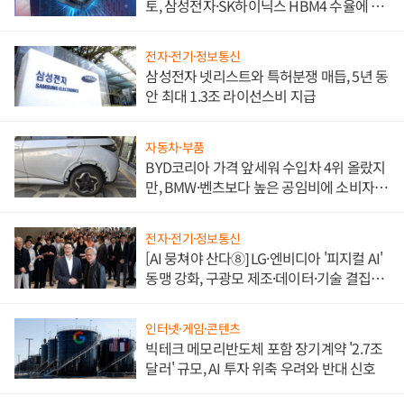
토, 삼성전자·SK하이닉스 HBM4 수율에 주
도권 갈린다
전자·전기·정보통신
삼성전자 넷리스트와 특허분쟁 매듭, 5년 동
안 최대 1.3조 라이선스비 지급
자동차·부품
BYD코리아 가격 앞세워 수입차 4위 올랐지
만, BMW·벤츠보다 높은 공임비에 소비자
불만 폭발
전자·전기·정보통신
[AI 뭉쳐야 산다⑧] LG·엔비디아 '피지컬 AI'
동맹 강화, 구광모 제조·데이터·기술 결집
해 종합 로보틱스 기업으로
인터넷·게임·콘텐츠
빅테크 메모리반도체 포함 장기계약 '2.7조
달러' 규모, AI 투자 위축 우려와 반대 신호