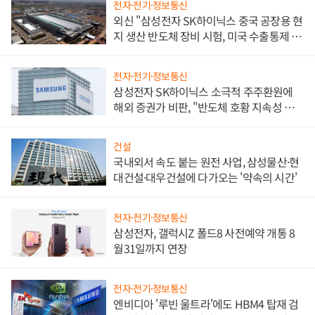
전자·전기·정보통신
외신 "삼성전자 SK하이닉스 중국 공장용 현
지 생산 반도체 장비 시험, 미국 수출통제 대
비"
전자·전기·정보통신
삼성전자 SK하이닉스 소극적 주주환원에
해외 증권가 비판, "반도체 호황 지속성 의
문"
건설
국내외서 속도 붙는 원전 사업, 삼성물산·현
대건설·대우건설에 다가오는 '약속의 시간'
전자·전기·정보통신
삼성전자, 갤럭시Z 폴드8 사전예약 개통 8
월31일까지 연장
전자·전기·정보통신
엔비디아 '루빈 울트라'에도 HBM4 탑재 검