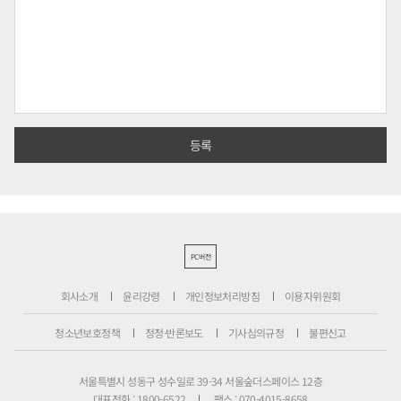
PC버전
회사소개
윤리강령
개인정보처리방침
이용자위원회
청소년보호정책
정정·반론보도
기사심의규정
불편신고
서울특별시 성동구 성수일로 39-34 서울숲더스페이스 12층
대표전화 : 1800-6522
팩스 : 070-4015-8658