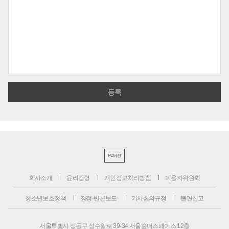
PC버전
회사소개
윤리강령
개인정보처리방침
이용자위원회
청소년보호정책
정정·반론보도
기사심의규정
불편신고
서울특별시 성동구 성수일로 39-34 서울숲더스페이스 12층