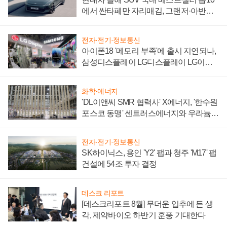
에서 싼타페만 자리매김, 그랜저·아반떼
'세단 쌍끌이'로 내수 방어
전자·전기·정보통신
아이폰18 '메모리 부족'에 출시 지연되나,
삼성디스플레이 LG디스플레이 LG이노
텍 '탈애플' 수익 다각화 속도
화학·에너지
'DL이앤씨 SMR 협력사' X에너지, '한수원
포스코 동맹' 센트러스에너지와 우라늄
계약 체결
전자·전기·정보통신
SK하이닉스, 용인 'Y2' 팹과 청주 'M17' 팹
건설에 54조 투자 결정
데스크 리포트
[데스크리포트 8월] 무더운 입추에 든 생
각, 제약바이오 하반기 훈풍 기대한다