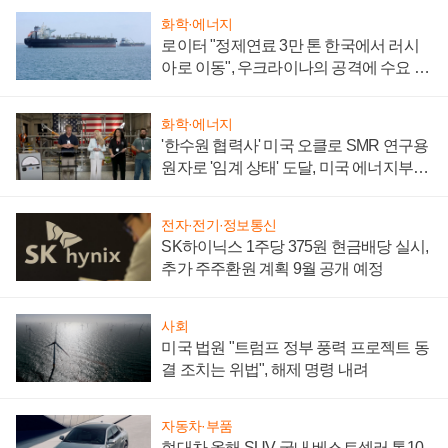
화학·에너지
로이터 "정제연료 3만 톤 한국에서 러시
아로 이동", 우크라이나의 공격에 수요 늘
어
화학·에너지
'한수원 협력사' 미국 오클로 SMR 연구용
원자로 '임계 상태' 도달, 미국 에너지부
"중요한 이정표"
전자·전기·정보통신
SK하이닉스 1주당 375원 현금배당 실시,
추가 주주환원 계획 9월 공개 예정
사회
미국 법원 "트럼프 정부 풍력 프로젝트 동
결 조치는 위법", 해제 명령 내려
자동차·부품
현대차 올해 SUV 국내 베스트셀러 톱10