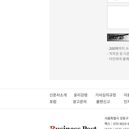
-
200자
까지 쓰실
- 저작권 등 
- 타인에게 불
신문사소개
윤리강령
기사심의규정
이
포럼
광고문의
불편신고
서울특별시 성동구 성
팩스 : 070-4015-
ISSN : 2636-171