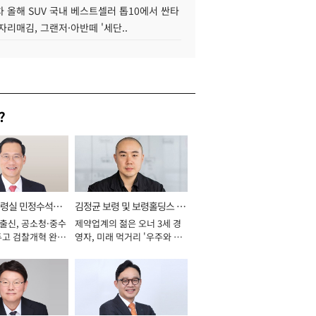
 올해 SUV 국내 베스트셀러 톱10에서 싼타
자리매김, 그랜저·아반떼 '세단..
?
통령실 민정수석비
김정균 보령 및 보령홀딩스 대
 출신, 공소청·중수
제약업계의 젊은 오너 3세 경
표이사 사장
두고 검찰개혁 완수
영자, 미래 먹거리 '우주와 헬
년]
스케어' 공들여 [2026년]