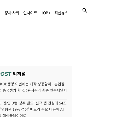
제
정치·사회
인사이트
JOB+
최신뉴스
씨저널
POST
' KDB생명 이번에는 매각 성공할까 : 본입찰
명 흥국생명 한국금융지주가 최종 인수제안서
 '용인 D램-청주 낸드' 신규 팹 건설에 54조
 '연평균 19% 성장' 메모리 수요 대응해 AI
장 핵심플레이어로