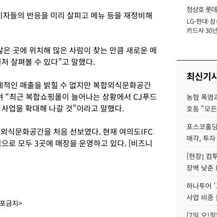
정상호 롯데
자들의 반응을 미리 살피고 메뉴 등을 재정비해
LG·현대·삼
장
카드사 30년
에 '초집중' 
은 곳에 위치해 많은 사람이 찾는 만큼 새로운 메
저 살펴볼 수 있다”고 말했다.
최신기
체적인 매출을 밝힐 수 없지만 복합외식문화공간
며 “최근 복합쇼핑몰이 늘어나는 상황에서 CJ푸드
농협 폭염과
 사업을 확대해 나갈 것”이라고 말했다.
호동 "모든
포스코홀딩
합외식문화공간을 처음 선보였다. 현재 여의도IFC
매각, 투자
으로 모두 3곳에 매장을 운영하고 있다. [비즈니
[현장] 컴
장벽 낮춘 
하나투어 '
사업 비중 
배포금지>
[7일 오!