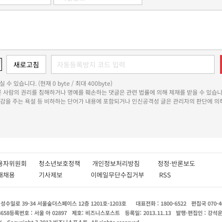
 수 있습니다. (현재 0 byte / 최대 400byte)
다른 사람의 권리를 침해하거나 명예를 훼손하는 댓글은 관련 법률에 의해 제재를 받을 수 있습니
쾌감을 주는 욕설 등 비하하는 단어가 내용에 포함되거나 인신공격성 글은 관리자의 판단에 의해
용자위원회
청소년보호정책
개인정보처리방침
정정·반론보도
인재채용
기사제보
이메일무단수집거부
RSS
수일로 39-34 서울숲더스페이스 12층 1201호-1203호
대표전화 : 1800-6522
편집국 070-4
8658
등록번호 : 서울 아 02897
제호: 비즈니스포스트
등록일: 2013.11.13
발행·편집인 : 강석
X
Copyright ? 2013 비즈니스포스트. All rights reserved.