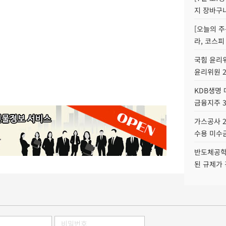
지 장바구
[오늘의 주
라, 코스피
국힘 윤리위
윤리위원 
KDB생명
금융지주 
가스공사 2
수용 미수금
반도체공학
된 규제가 