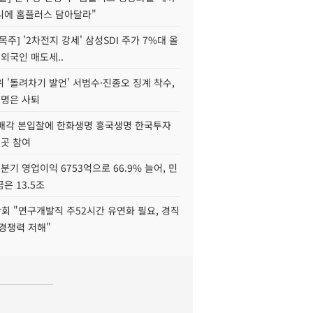
니에 홈플러스 담아달라"
목주] '2차전지 강세' 삼성SDI 주가 7%대 올
 외국인 매도세..
 '돌려차기 발언' 서범수·진종오 징계 착수,
2명은 사퇴
 매각 본입찰에 한화생명 흥국생명 한국투자
3곳 참여
분기 영업이익 6753억으로 66.9% 늘어, 민
은 13.5조
회 "연구개발직 주52시간 유연화 필요, 경직
경쟁력 저해"