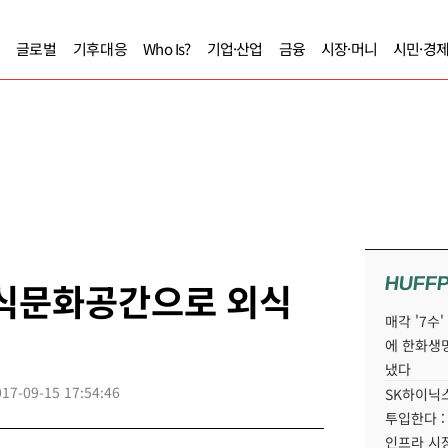
글로벌
기후대응
Who Is?
기업·산업
금융
시장·머니
시민·경
HUFF
외식문화공간으로 외식
매각 '7수
에 한화생
냈다
017-09-15 17:54:46
SK하이닉스
투입한다 :
인프라 시