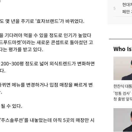
현대차
5
페만 
도 몇 년을 주기로 ‘효자브랜드’가 바뀌었다.
을 기다려야 먹을 수 있을 정도로 인기가 높았다
‘월드푸드마켓’이라는 새로운 콘셉트로 돌아섰던 고
Who Is
는 평가를 받고 있다.
200~300평 정도로 넓어 외식트렌드가 변화하면
다.
뀌면 메뉴를 변경하거나 입점 매장을 빠르게 변
한찬식 대
.
'정통 검사'
서관
청 출범 앞
맡아 [2026
될 수 있다.
‘주스솔루션’를 내놓았는데 아직 5곳의 매장만 시