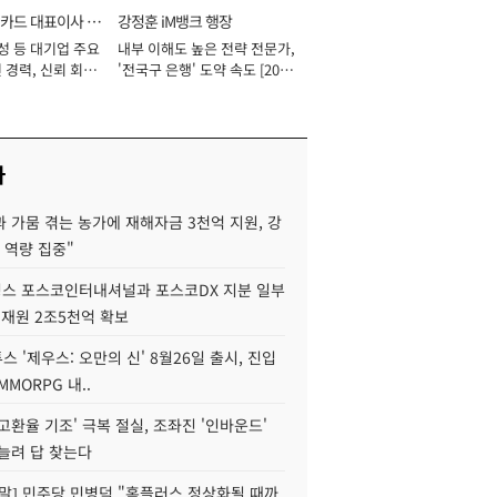
카드 대표이사 사
강정훈 iM뱅크 행장
성 등 대기업 주요
내부 이해도 높은 전략 전문가,
 경력, 신뢰 회복
'전국구 은행' 도약 속도 [2026
[2026년]
년]
사
 가뭄 겪는 농가에 재해자금 3천억 지원, 강
 역량 집중"
스 포스코인터내셔널과 포스코DX 지분 일부
 재원 2조5천억 확보
투스 '제우스: 오만의 신' 8월26일 출시, 진입
MMORPG 내..
고환율 기조' 극복 절실, 조좌진 '인바운드'
늘려 답 찾는다
정말] 민주당 민병덕 "홈플러스 정상화될 때까