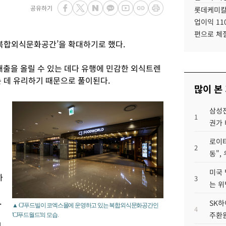
공유하기
롯데케미칼
업이익 11
편으로 체
‘복합외식문화공간’을 확대하기로 했다.
출을 올릴 수 있는 데다 유행에 민감한 외식트렌
는 데 유리하기 때문으로 풀이된다.
많이 본
삼성전
1
권가 
로이터
2
동",
미국 
하
3
는 위
.
SK하
▲ CJ푸드빌이 코엑스몰에 운영하고 있는 복합외식문화공간인
4
주환원
'CJ푸드월드'의 모습.
기