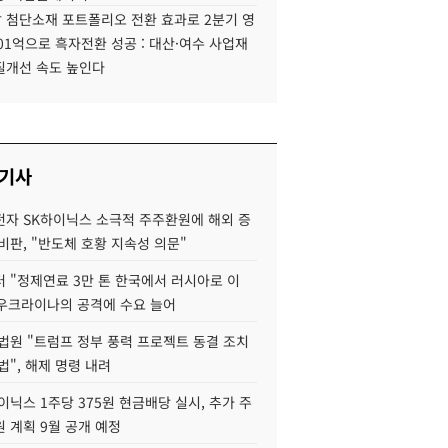
 첨단소재 포트폴리오 전환 효과로 2분기 영
01억으로 흑자전환 성공 : 대산·여수 사업재
질개선 속도 높인다
 기사
자 SK하이닉스 소극적 주주환원에 해외 증
비판, "반도체 호황 지속성 의문"
 "정제연료 3만 톤 한국에서 러시아로 이
 우크라이나의 공격에 수요 늘어
법원 "트럼프 정부 풍력 프로젝트 동결 조치
법", 해제 명령 내려
이닉스 1주당 375원 현금배당 실시, 추가 주
 계획 9월 공개 예정