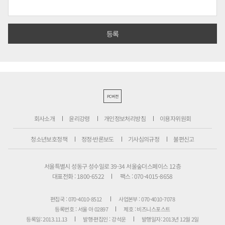
PC버전
회사소개
윤리강령
개인정보처리방침
이용자위원회
청소년보호정책
정정·반론보도
기사심의규정
불편신고
서울특별시 성동구 성수일로 39-34 서울숲더스페이스 12층
대표전화 : 1800-6522
팩스 : 070-4015-8658
편집국 : 070-4010-8512
사업본부 : 070-4010-7078
등록번호 : 서울 아 02897
제호 : 비즈니스포스트
등록일: 2013.11.13
발행·편집인 : 강석운
발행일자: 2013년 12월 2일