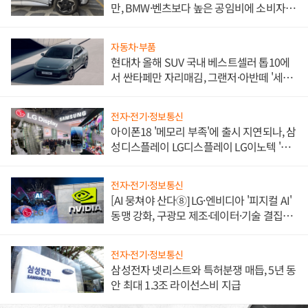
만, BMW·벤츠보다 높은 공임비에 소비자
불만 폭발
자동차·부품
현대차 올해 SUV 국내 베스트셀러 톱10에
서 싼타페만 자리매김, 그랜저·아반떼 '세단
쌍끌이'로 내수 방어
전자·전기·정보통신
아이폰18 '메모리 부족'에 출시 지연되나, 삼
성디스플레이 LG디스플레이 LG이노텍 '탈
애플' 수익 다각화 속도
전자·전기·정보통신
[AI 뭉쳐야 산다⑧] LG·엔비디아 '피지컬 AI'
동맹 강화, 구광모 제조·데이터·기술 결집
해 종합 로보틱스 기업으로
전자·전기·정보통신
삼성전자 넷리스트와 특허분쟁 매듭, 5년 동
안 최대 1.3조 라이선스비 지급