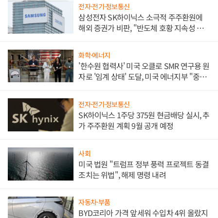
전자·전기·정보통신
삼성전자 SK하이닉스 소극적 주주환원에
해외 증권가 비판, "반도체 호황 지속성 의
문"
화학·에너지
'한수원 협력사' 미국 오클로 SMR 연구용 원
자로 '임계 상태' 도달, 미국 에너지부 "중요
한 이정표"
전자·전기·정보통신
SK하이닉스 1주당 375원 현금배당 실시, 추
가 주주환원 계획 9월 공개 예정
사회
미국 법원 "트럼프 정부 풍력 프로젝트 동결
조치는 위법", 해제 명령 내려
자동차·부품
BYD코리아 가격 앞세워 수입차 4위 올랐지