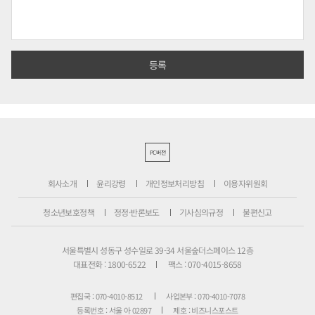
PC버전
회사소개
윤리강령
개인정보처리방침
이용자위원회
청소년보호정책
정정·반론보도
기사심의규정
불편신고
서울특별시 성동구 성수일로 39-34 서울숲더스페이스 12층
대표전화 : 1800-6522
팩스 : 070-4015-8658
편집국 : 070-4010-8512
사업본부 : 070-4010-7078
등록번호 : 서울 아 02897
제호 : 비즈니스포스트