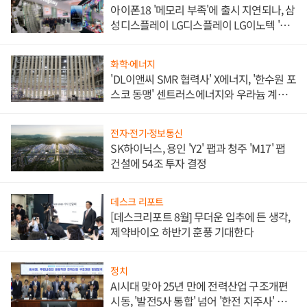
아이폰18 '메모리 부족'에 출시 지연되나, 삼
성디스플레이 LG디스플레이 LG이노텍 '탈
애플' 수익 다각화 속도
화학·에너지
'DL이앤씨 SMR 협력사' X에너지, '한수원 포
스코 동맹' 센트러스에너지와 우라늄 계약
체결
전자·전기·정보통신
SK하이닉스, 용인 'Y2' 팹과 청주 'M17' 팹
건설에 54조 투자 결정
데스크 리포트
[데스크리포트 8월] 무더운 입추에 든 생각,
제약바이오 하반기 훈풍 기대한다
정치
AI시대 맞아 25년 만에 전력산업 구조개편
시동, '발전5사 통합' 넘어 '한전 지주사' 재편