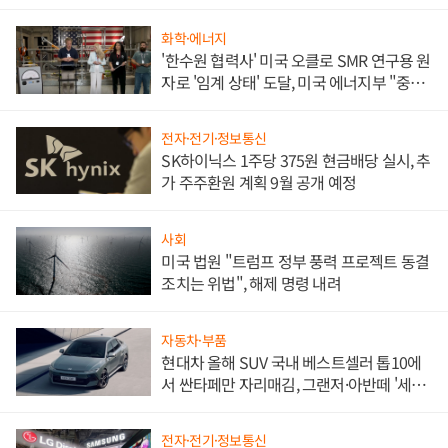
화학·에너지
'한수원 협력사' 미국 오클로 SMR 연구용 원
자로 '임계 상태' 도달, 미국 에너지부 "중요
한 이정표"
전자·전기·정보통신
SK하이닉스 1주당 375원 현금배당 실시, 추
가 주주환원 계획 9월 공개 예정
사회
미국 법원 "트럼프 정부 풍력 프로젝트 동결
조치는 위법", 해제 명령 내려
자동차·부품
현대차 올해 SUV 국내 베스트셀러 톱10에
서 싼타페만 자리매김, 그랜저·아반떼 '세단
쌍끌이'로 내수 방어
전자·전기·정보통신