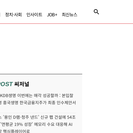
제
정치·사회
인사이트
JOB+
최신뉴스
씨저널
POST
' KDB생명 이번에는 매각 성공할까 : 본입찰
명 흥국생명 한국금융지주가 최종 인수제안서
 '용인 D램-청주 낸드' 신규 팹 건설에 54조
 '연평균 19% 성장' 메모리 수요 대응해 AI
장 핵심플레이어로