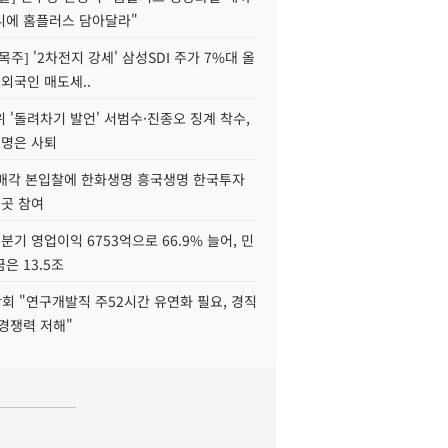
니에 홈플러스 담아달라"
목주] '2차전지 강세' 삼성SDI 주가 7%대 올
 외국인 매도세..
 '돌려차기 발언' 서범수·진종오 징계 착수,
2명은 사퇴
 매각 본입찰에 한화생명 흥국생명 한국투자
3곳 참여
분기 영업이익 6753억으로 66.9% 늘어, 민
은 13.5조
회 "연구개발직 주52시간 유연화 필요, 경직
경쟁력 저해"