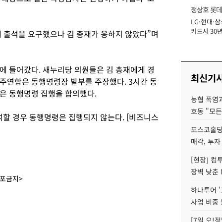
정상호 롯데
LG·현대·삼
장
카드사 30년
 출석을 요구했으나 김 총재가 응하지 않았다”며
에 '초집중' 
에 들어갔다. 새누리당 의원들은 김 총재에게 경
최신기
주연합은 동행명령장 발부를 주장했다. 3시간 동
은 동행명령 집행을 합의했다.
농협 폭염과
호동 "모든
석할 경우 동행명령은 집행되지 않는다. [비즈니스
포스코홀딩
매각, 투자
[현장] 컴
장벽 낮춘 
배포금지>
하나투어 '
사업 비중 
[7일 오!