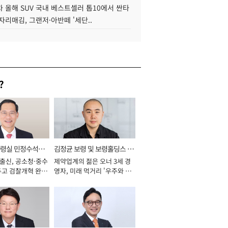
 올해 SUV 국내 베스트셀러 톱10에서 싼타
자리매김, 그랜저·아반떼 '세단..
?
통령실 민정수석비
김정균 보령 및 보령홀딩스 대
 출신, 공소청·중수
제약업계의 젊은 오너 3세 경
표이사 사장
두고 검찰개혁 완수
영자, 미래 먹거리 '우주와 헬
년]
스케어' 공들여 [2026년]