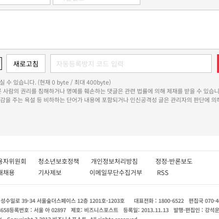
 수 있습니다. (현재 0 byte / 최대 400byte)
다른 사람의 권리를 침해하거나 명예를 훼손하는 댓글은 관련 법률에 의해 제재를 받을 수 있습니
쾌감을 주는 욕설 등 비하하는 단어가 내용에 포함되거나 인신공격성 글은 관리자의 판단에 의해
용자위원회
청소년보호정책
개인정보처리방침
정정·반론보도
인재채용
기사제보
이메일무단수집거부
RSS
수일로 39-34 서울숲더스페이스 12층 1201호-1203호
대표전화 : 1800-6522
편집국 070-4
8658
등록번호 : 서울 아 02897
제호: 비즈니스포스트
등록일: 2013.11.13
발행·편집인 : 강석
X
Copyright ? 2013 비즈니스포스트. All rights reserved.