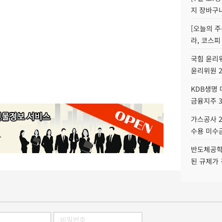
지 장바구
[오늘의 주
라, 코스피
국힘 윤리위
윤리위원 
KDB생명
금융지주 
가스공사 2
수용 미수금
반도체공학
된 규제가 