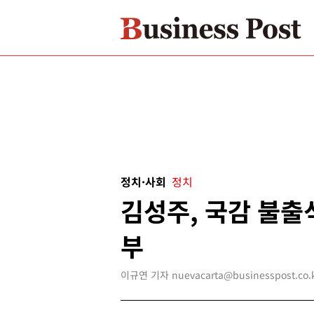
정치·사회
정치
김성주, 국감 불출
부
이규연 기자 nuevacarta@businesspost.co.