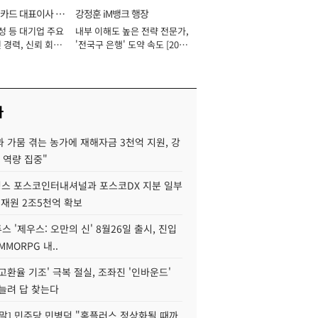
카드 대표이사 사
강정훈 iM뱅크 행장
성 등 대기업 주요
내부 이해도 높은 전략 전문가,
 경력, 신뢰 회복
'전국구 은행' 도약 속도 [2026
[2026년]
년]
사
 가뭄 겪는 농가에 재해자금 3천억 지원, 강
 역량 집중"
스 포스코인터내셔널과 포스코DX 지분 일부
 재원 2조5천억 확보
투스 '제우스: 오만의 신' 8월26일 출시, 진입
MMORPG 내..
고환율 기조' 극복 절실, 조좌진 '인바운드'
늘려 답 찾는다
정말] 민주당 민병덕 "홈플러스 정상화될 때까