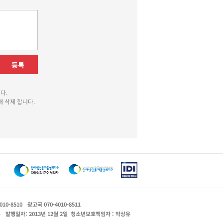
등록
다.
 삭제 합니다.
010-8510
광고국 070-4010-8511
운
발행일자: 2013년 12월 2일
청소년보호책임자 : 박상유