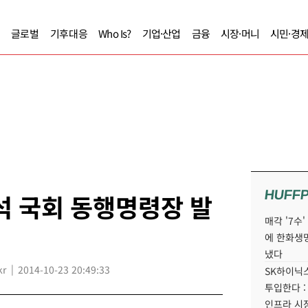
글로벌
기후대응
Who Is?
기업·산업
금융
시장·머니
시민·경
HUFF
석 국회 동행명령장 발
매각 '7수
에 한화생
냈다
kr
2014-10-23 20:49:33
SK하이닉스
투입한다 :
인프라 시