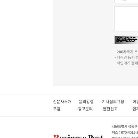
-
200자
까지 쓰실
- 저작권 등 
- 타인에게 불
신문사소개
윤리강령
기사심의규정
이
포럼
광고문의
불편신고
서울특별시 성동구 성
팩스 : 070-4015-
ISSN : 2636-171