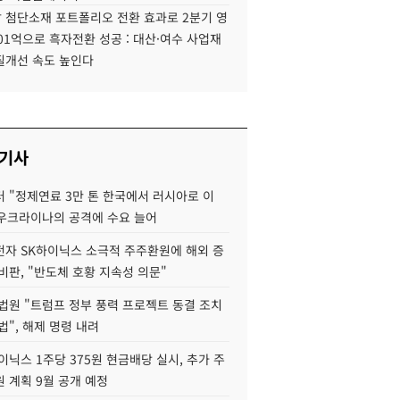
 첨단소재 포트폴리오 전환 효과로 2분기 영
01억으로 흑자전환 성공 : 대산·여수 사업재
질개선 속도 높인다
 기사
 "정제연료 3만 톤 한국에서 러시아로 이
 우크라이나의 공격에 수요 늘어
자 SK하이닉스 소극적 주주환원에 해외 증
비판, "반도체 호황 지속성 의문"
법원 "트럼프 정부 풍력 프로젝트 동결 조치
법", 해제 명령 내려
이닉스 1주당 375원 현금배당 실시, 추가 주
 계획 9월 공개 예정