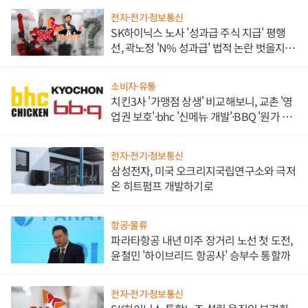
전자·전기·정보통신
SK하이닉스 노사 '성과급 주식 지급' 평행
선, 곽노정 'N% 성과급' 법적 논란 벗을지 주
목
소비자·유통
치킨3사 '가맹점 상생' 비교해보니, 교촌 '영
업권 보호'·bhc '신메뉴 개발'·BBQ '원가 부
담'
전자·전기·정보통신
삼성전자, 미국 오크리지국립연구소와 극저
온 히트펌프 개발하기로
항공·물류
파라타항공 내년 미주 장거리 노선 첫 도전,
윤철민 '하이브리드 항공사' 승부수 통할까
전자·전기·정보통신