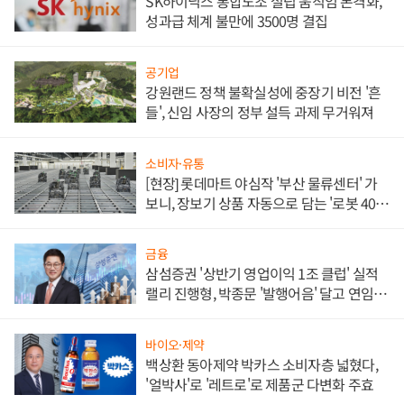
SK하이닉스 통합노조 설립 움직임 본격화,
성과급 체계 불만에 3500명 결집
공기업
강원랜드 정책 불확실성에 중장기 비전 '흔
들', 신임 사장의 정부 설득 과제 무거워져
소비자·유통
[현장] 롯데마트 야심작 '부산 물류센터' 가
보니, 장보기 상품 자동으로 담는 '로봇 400
대' 장관
금융
삼섬증권 '상반기 영업이익 1조 클럽' 실적
랠리 진행형, 박종문 '발행어음' 달고 연임 향
하나
바이오·제약
백상환 동아제약 박카스 소비자층 넓혔다,
'얼박사'로 '레트로'로 제품군 다변화 주효