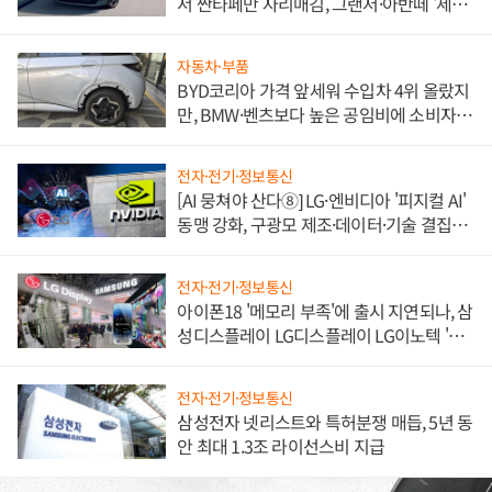
서 싼타페만 자리매김, 그랜저·아반떼 '세단
쌍끌이'로 내수 방어
자동차·부품
BYD코리아 가격 앞세워 수입차 4위 올랐지
만, BMW·벤츠보다 높은 공임비에 소비자
불만 폭발
전자·전기·정보통신
[AI 뭉쳐야 산다⑧] LG·엔비디아 '피지컬 AI'
동맹 강화, 구광모 제조·데이터·기술 결집
해 종합 로보틱스 기업으로
전자·전기·정보통신
아이폰18 '메모리 부족'에 출시 지연되나, 삼
성디스플레이 LG디스플레이 LG이노텍 '탈
애플' 수익 다각화 속도
전자·전기·정보통신
삼성전자 넷리스트와 특허분쟁 매듭, 5년 동
안 최대 1.3조 라이선스비 지급