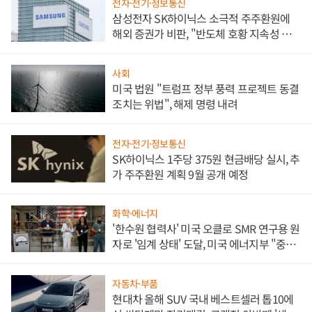
전자·전기·정보통신
삼성전자 SK하이닉스 소극적 주주환원에
해외 증권가 비판, "반도체 호황 지속성 의
문"
사회
미국 법원 "트럼프 정부 풍력 프로젝트 동결
조치는 위법", 해제 명령 내려
전자·전기·정보통신
SK하이닉스 1주당 375원 현금배당 실시, 추
가 주주환원 계획 9월 공개 예정
화학·에너지
'한수원 협력사' 미국 오클로 SMR 연구용 원
자로 '임계 상태' 도달, 미국 에너지부 "중요
한 이정표"
자동차·부품
현대차 올해 SUV 국내 베스트셀러 톱10에