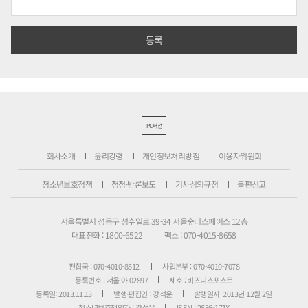
PC버전
회사소개
윤리강령
개인정보처리방침
이용자위원회
청소년보호정책
정정·반론보도
기사심의규정
불편신고
서울특별시 성동구 성수일로 39-34 서울숲더스페이스 12층
대표전화 : 1800-6522
팩스 : 070-4015-8658
편집국 : 070-4010-8512
사업본부 : 070-4010-7078
등록번호 : 서울 아 02897
제호 : 비즈니스포스트
등록일: 2013.11.13
발행·편집인 : 강석운
발행일자: 2013년 12월 2일
청소년보호책임자 : 강석운
ISSN : 2636-171X