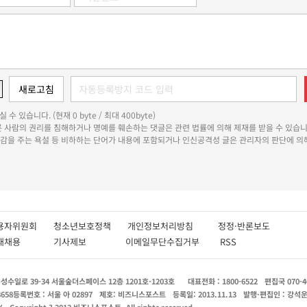
 수 있습니다. (현재 0 byte / 최대 400byte)
다른 사람의 권리를 침해하거나 명예를 훼손하는 댓글은 관련 법률에 의해 제재를 받을 수 있습니
쾌감을 주는 욕설 등 비하하는 단어가 내용에 포함되거나 인신공격성 글은 관리자의 판단에 의해
용자위원회
청소년보호정책
개인정보처리방침
정정·반론보도
인재채용
기사제보
이메일무단수집거부
RSS
수일로 39-34 서울숲더스페이스 12층 1201호-1203호
대표전화 : 1800-6522
편집국 070-4
8658
등록번호 : 서울 아 02897
제호: 비즈니스포스트
등록일: 2013.11.13
발행·편집인 : 강석
X
Copyright ? 2013 비즈니스포스트. All rights reserved.