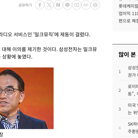
공유하기
롯데케미칼
업이익 11
편으로 체
디오 서비스인 ‘밀크뮤직’에 제동이 걸렸다.
대해 이의를 제기한 것이다. 삼성전자는 밀크뮤
많이 본
 상황에 놓였다.
삼성전
1
권가 
로이터
2
동",
미국 
3
는 위
SK하
4
주환원
장