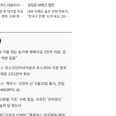
카드 대표이사 사
강정훈 iM뱅크 행장
성 등 대기업 주요
내부 이해도 높은 전략 전문가,
 경력, 신뢰 회복
'전국구 은행' 도약 속도 [2026
[2026년]
년]
사
 가뭄 겪는 농가에 재해자금 3천억 지원, 강
 역량 집중"
스 포스코인터내셔널과 포스코DX 지분 일부
 재원 2조5천억 확보
투스 '제우스: 오만의 신' 8월26일 출시, 진입
MMORPG 내..
고환율 기조' 극복 절실, 조좌진 '인바운드'
늘려 답 찾는다
정말] 민주당 민병덕 "홈플러스 정상화될 때까