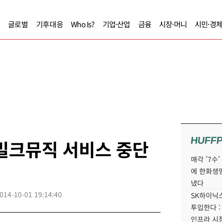
글로벌
기후대응
Who Is?
기업·산업
금융
시장·머니
시민·경
HUFF
밀크뮤직 서비스 중단
매각 '7수
에 한화생
냈다
014-10-01 19:14:40
SK하이닉스
투입한다 :
인프라 시