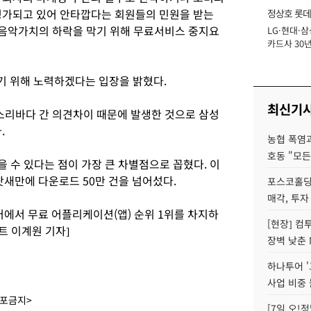
평가되고 있어 안타깝다는 회원들의 민원을 받는
정상호 롯데
 음악가치의 하락을 막기 위해 무료서비스 중지요
LG·현대·삼
장
카드사 30년
에 '초집중' 
기 위해 노력하겠다는 입장을 밝혔다.
최신기
소리바다 간 의견차이 때문에 발생한 것으로 삼성
.
농협 폭염과
호동 "모든
을 수 있다는 점이 가장 큰 차별점으로 꼽혔다. 이
닷새만에 다운로드 50만 건을 넘어섰다.
포스코홀딩
매각, 투자
에서 무료 어플리케이션(앱) 순위 1위를 차지하
[현장] 컴
트 이계원 기자]
장벽 낮춘 
하나투어 '
사업 비중 
배포금지>
[7일 오!