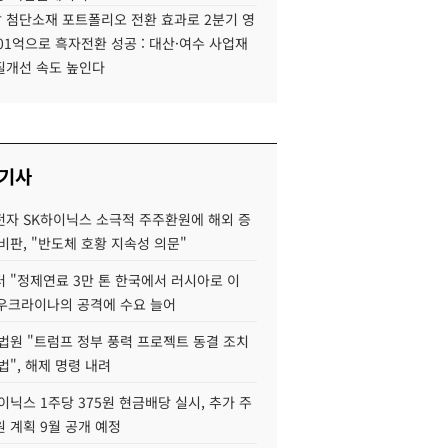
 첨단소재 포트폴리오 전환 효과로 2분기 영
01억으로 흑자전환 성공 : 대산·여수 사업재
질개선 속도 높인다
 기사
자 SK하이닉스 소극적 주주환원에 해외 증
비판, "반도체 호황 지속성 의문"
 "정제연료 3만 톤 한국에서 러시아로 이
 우크라이나의 공격에 수요 늘어
법원 "트럼프 정부 풍력 프로젝트 동결 조치
법", 해제 명령 내려
이닉스 1주당 375원 현금배당 실시, 추가 주
 계획 9월 공개 예정