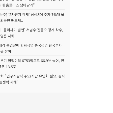
니에 홈플러스 담아달라"
목주] '2차전지 강세' 삼성SDI 주가 7%대 올
 외국인 매도세..
 '돌려차기 발언' 서범수·진종오 징계 착수,
2명은 사퇴
 매각 본입찰에 한화생명 흥국생명 한국투자
3곳 참여
분기 영업이익 6753억으로 66.9% 늘어, 민
은 13.5조
회 "연구개발직 주52시간 유연화 필요, 경직
경쟁력 저해"