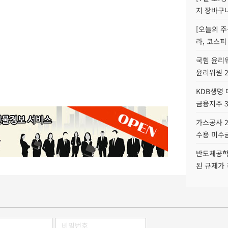
지 장바구
[오늘의 주
라, 코스피
국힘 윤리위
윤리위원 
KDB생명
금융지주 
가스공사 2
수용 미수금
반도체공학
된 규제가 