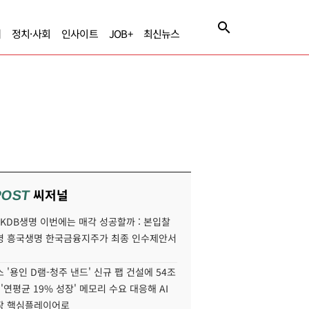
제
정치·사회
인사이트
JOB+
최신뉴스
씨저널
POST
' KDB생명 이번에는 매각 성공할까 : 본입찰
명 흥국생명 한국금융지주가 최종 인수제안서
 '용인 D램-청주 낸드' 신규 팹 건설에 54조
 '연평균 19% 성장' 메모리 수요 대응해 AI
장 핵심플레이어로