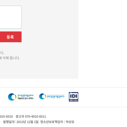
등록
다.
 삭제 합니다.
010-8510
광고국 070-4010-8511
운
발행일자: 2013년 12월 2일
청소년보호책임자 : 박상유