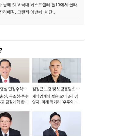
 올해 SUV 국내 베스트셀러 톱10에서 싼타
자리매김, 그랜저·아반떼 '세단..
?
통령실 민정수석비
김정균 보령 및 보령홀딩스 대
 출신, 공소청·중수
제약업계의 젊은 오너 3세 경
표이사 사장
두고 검찰개혁 완수
영자, 미래 먹거리 '우주와 헬
년]
스케어' 공들여 [2026년]