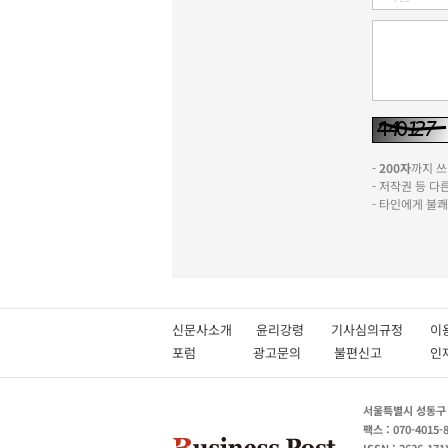
-
200자
까지 쓰실
- 저작권 등 
- 타인에게 불
신문사소개
윤리강령
기사심의규정
이
포럼
광고문의
불편신고
서울특별시 성동구 성
팩스 : 070-4015-
ISSN : 2636-171