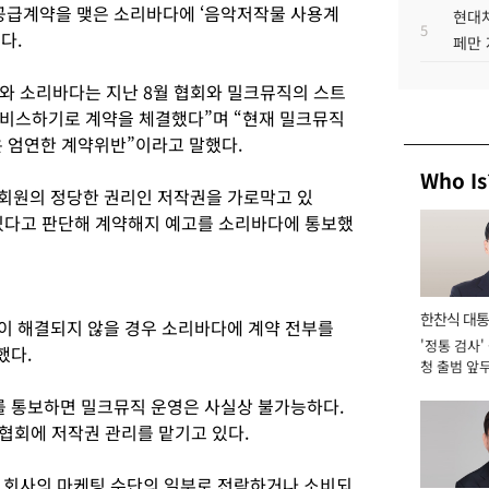
급계약을 맺은 소리바다에 ‘음악저작물 사용계
현대차
5
다.
페만 
와 소리바다는 지난 8월 협회와 밀크뮤직의 스트
서비스하기로 계약을 체결했다”며 “현재 밀크뮤직
은 엄연한 계약위반”이라고 말했다.
Who Is
회원의 정당한 권리인 저작권을 가로막고 있
 있다고 판단해 계약해지 예고를 소리바다에 통보했
한찬식 대
이 해결되지 않을 경우 소리바다에 계약 전부를
'정통 검사'
서관
했다.
청 출범 앞
맡아 [2026
 통보하면 밀크뮤직 운영은 사실상 불가능하다.
협회에 저작권 관리를 맡기고 있다.
 회사의 마케팅 수단의 일부로 전락하거나 소비되