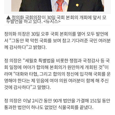
▲ 정의화 국회의장이 30일 국회 본회의 개회에 앞서 모
두발언을 하고 있다. <뉴시스>
정의화 의장은 30일 오후 국회 본회의를 열어 모두 발언에
서 “그동안 꽉 막힌 국회를 보며 참고 기다려준 국민 여러분
께 감사하다”고 밝혔다.
정 의장은 “세월호 특별법을 비롯한 쟁점과 국정감사 등 국
회 일정에 여야가 합의해 본회의가 원만하게 개회된 것”이
라며 “대화와 타협, 그리고 합의의 정신에 입각해 국회를 운
영해야 한다는 제 믿음에 여야 의원 여러분이 함께 해 주신
것에 감사하다”고 말했다.
정 의장은 이날 2시간 동안 90개 법안을 가결해 151일 동안
통과한 법안이 하나도 없었던 식물국회를 끝냈다.