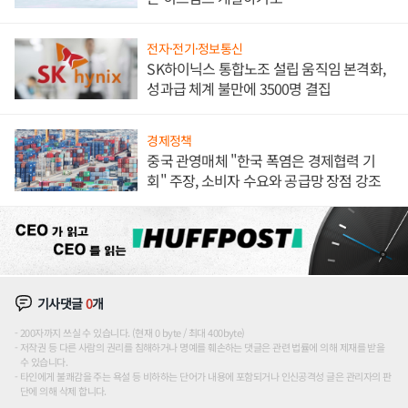
전자·전기·정보통신
SK하이닉스 통합노조 설립 움직임 본격화,
성과급 체계 불만에 3500명 결집
경제정책
중국 관영매체 "한국 폭염은 경제협력 기
회" 주장, 소비자 수요와 공급망 장점 강조
기사댓글
0
개
200자까지 쓰실 수 있습니다. (현재 0 byte / 최대 400byte)
저작권 등 다른 사람의 권리를 침해하거나 명예를 훼손하는 댓글은 관련 법률에 의해 제재를 받을
수 있습니다.
타인에게 불쾌감을 주는 욕설 등 비하하는 단어가 내용에 포함되거나 인신공격성 글은 관리자의 판
단에 의해 삭제 합니다.