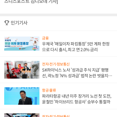
즈니스포스트 김디모데 기자]
인기기사
금융
우체국 '매일이자 파킹통장' 5만 계좌 한정
으로 다시 출시, 최고 연 2.0% 금리
전자·전기·정보통신
SK하이닉스 노사 '성과급 주식 지급' 평행
선, 곽노정 'N% 성과급' 법적 논란 벗을지 주
목
항공·물류
파라타항공 내년 미주 장거리 노선 첫 도전,
윤철민 '하이브리드 항공사' 승부수 통할까
전자·전기·정보통신