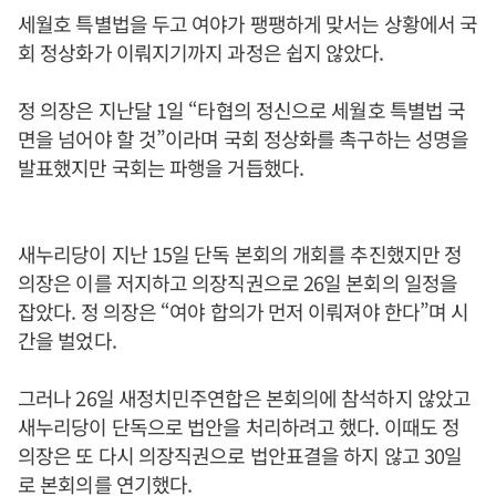
세월호 특별법을 두고 여야가 팽팽하게 맞서는 상황에서 국
회 정상화가 이뤄지기까지 과정은 쉽지 않았다.
정 의장은 지난달 1일 “타협의 정신으로 세월호 특별법 국
면을 넘어야 할 것”이라며 국회 정상화를 촉구하는 성명을
발표했지만 국회는 파행을 거듭했다.
새누리당이 지난 15일 단독 본회의 개회를 추진했지만 정
의장은 이를 저지하고 의장직권으로 26일 본회의 일정을
잡았다. 정 의장은 “여야 합의가 먼저 이뤄져야 한다”며 시
간을 벌었다.
그러나 26일 새정치민주연합은 본회의에 참석하지 않았고
새누리당이 단독으로 법안을 처리하려고 했다. 이때도 정
의장은 또 다시 의장직권으로 법안표결을 하지 않고 30일
로 본회의를 연기했다.