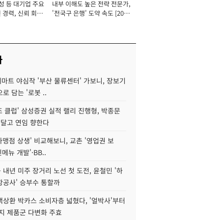
성 등 대기업 주요
내부 이해도 높은 전략 전문가,
 경력, 신뢰 회복
'전국구 은행' 도약 속도 [2026
[2026년]
년]
사
데마트 야심작 '부산 물류센터' 가보니, 장보기
로 담는 '로봇 ..
조 클럽' 삼성증권 실적 랠리 진행형, 박종문
 달고 연임 향한다
가맹점 상생' 비교해보니, 교촌 '영업권 보
신메뉴 개발'·BB..
내년 미주 장거리 노선 첫 도전, 윤철민 '하
항공사' 승부수 통할까
백상환 박카스 소비자층 넓혔다, '얼박사'부터
지 제품군 다변화 주효