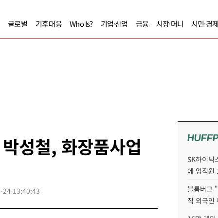
글로벌
기후대응
Who Is?
기업·산업
금융
시장·머니
시민·경
HUFF
 박성철, 화장품사업
SK하이닉스
에 임직원 
블룸버그 "
-24 13:40:43
직 외국인