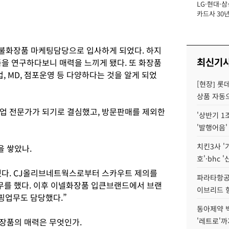
LG·현대·삼
장
카드사 30년
에 '초집중' 
한불화장품 마케팅담당으로 입사하게 되었다. 하지
최신기
품을 연구하다보니 매력을 느끼게 됐다. 또 화장품
, MD, 점포운영 등 다양하다는 것을 알게 되었
[현장] 롯
상품 자동으
업 전문가가 되기로 결심했고, 방문판매를 제외한
'상반기 1
'발행어음'
치킨3사 '
을 쌓았나.
호'·bhc '
했다. CJ올리브네트웍스로부터 스카우트 제의를
파라타항공 
무를 했다. 이후 이넬화장품 입큰브랜드에서 브랜
이브리드 
핑업무도 담당했다.”
동아제약 
화장품의 매력은 무엇인가.
'레트로'까