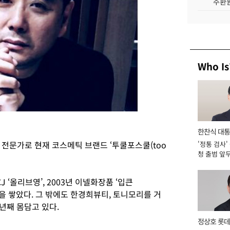
주환원
Who Is
한찬식 대
전문가로 현재 코스메틱 브랜드 ‘투쿨포스쿨(too
'정통 검사'
서관
청 출범 앞
맡아 [2026
J ‘올리브영’, 2003년 이넬화장품 ‘입큰
력을 쌓았다. 그 밖에도 한경희뷰티, 토니모리를 거
년째 몸담고 있다.
정상호 롯데