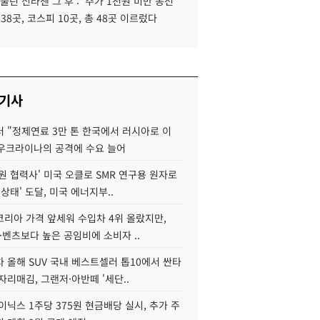
 울린 신라젠 그 후 : '주가 1천원 미만 동전
 38곳, 코스피 10곳, 총 48곳 이르렀다
 기사
 "정제연료 3만 톤 한국에서 러시아로 이
 우크라이나의 공격에 수요 늘어
원 협력사' 미국 오클로 SMR 연구용 원자로
 상태' 도달, 미국 에너지부..
코리아 가격 앞세워 수입차 4위 올랐지만,
·벤츠보다 높은 공임비에 소비자 ..
 올해 SUV 국내 베스트셀러 톱10에서 싼타
자리매김, 그랜저·아반떼 '세단..
이닉스 1주당 375원 현금배당 실시, 추가 주