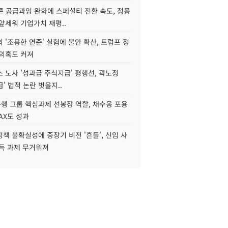
콘 공급과잉 완화에 스페셜티 전환 속도, 정몽
앞세워 기업가치 재평..
 '조용한 연준' 실험에 불안 확산, 트럼프 정
 의혹도 커져
 노사 '성과급 주식지급' 평행선, 곽노정
급' 법적 논란 벗을지..
행 그룹 핵심과제 선봉장 역할, 채수웅 포용
AX도 성과
책 불확실성에 중장기 비전 '흔들', 신임 사
설득 과제 무거워져