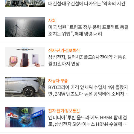
대건설·대우건설에 다가오는 '약속의 시간'
사회
미국 법원 "트럼프 정부 풍력 프로젝트 동결
조치는 위법", 해제 명령 내려
전자·전기·정보통신
삼성전자, 갤럭시Z 폴드8 사전예약 개통 8
월31일까지 연장
자동차·부품
BYD코리아 가격 앞세워 수입차 4위 올랐지
만, BMW·벤츠보다 높은 공임비에 소비자
불만 폭발
전자·전기·정보통신
엔비디아 '루빈 울트라'에도 HBM4 탑재 검
토, 삼성전자·SK하이닉스 HBM4 수율에 주
도권 갈린다