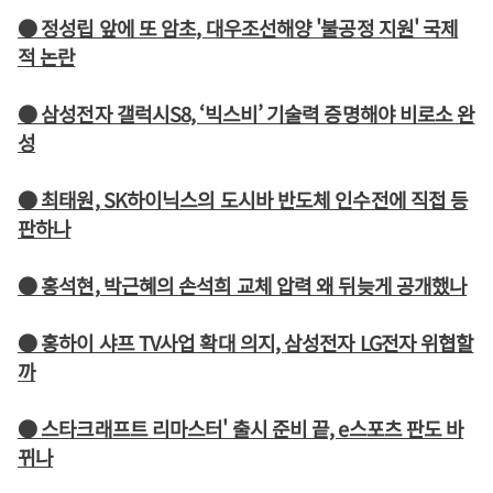
● 정성립 앞에 또 암초, 대우조선해양 '불공정 지원' 국제
적 논란
● 삼성전자 갤럭시S8, ‘빅스비’ 기술력 증명해야 비로소 완
성
● 최태원, SK하이닉스의 도시바 반도체 인수전에 직접 등
판하나
● 홍석현, 박근혜의 손석희 교체 압력 왜 뒤늦게 공개했나
● 홍하이 샤프 TV사업 확대 의지, 삼성전자 LG전자 위협할
까
● 스타크래프트 리마스터' 출시 준비 끝, e스포츠 판도 바
뀌나