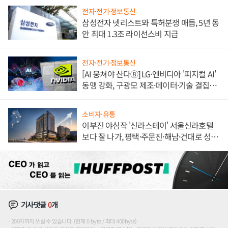
전자·전기·정보통신
삼성전자 넷리스트와 특허분쟁 매듭, 5년 동
안 최대 1.3조 라이선스비 지급
전자·전기·정보통신
[AI 뭉쳐야 산다⑧] LG·엔비디아 '피지컬 AI'
동맹 강화, 구광모 제조·데이터·기술 결집
해 종합 로보틱스 기업으로
소비자·유통
이부진 야심작 '신라스테이' 서울신라호텔
보다 잘 나가, 평택·주문진·해남·건대로 성
장판 더 넓힌다
기사댓글
0
개
200자까지 쓰실 수 있습니다. (현재 0 byte / 최대 400byte)