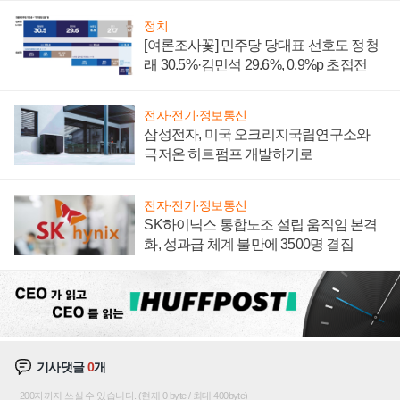
정치
[여론조사꽃] 민주당 당대표 선호도 정청
래 30.5%·김민석 29.6%, 0.9%p 초접전
전자·전기·정보통신
삼성전자, 미국 오크리지국립연구소와
극저온 히트펌프 개발하기로
전자·전기·정보통신
SK하이닉스 통합노조 설립 움직임 본격
화, 성과급 체계 불만에 3500명 결집
기사댓글
0
개
200자까지 쓰실 수 있습니다. (현재 0 byte / 최대 400byte)