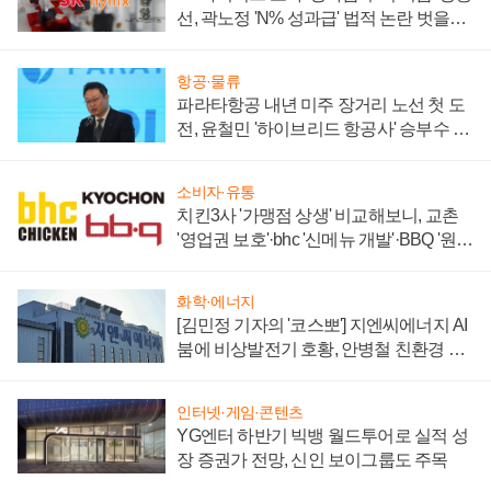
선, 곽노정 'N% 성과급' 법적 논란 벗을지
주목
항공·물류
파라타항공 내년 미주 장거리 노선 첫 도
전, 윤철민 '하이브리드 항공사' 승부수 통
할까
소비자·유통
치킨3사 '가맹점 상생' 비교해보니, 교촌
'영업권 보호'·bhc '신메뉴 개발'·BBQ '원가
부담'
화학·에너지
[김민정 기자의 '코스뽀'] 지엔씨에너지 AI
붐에 비상발전기 호황, 안병철 친환경 에
너지 발전전문기업 향한다
인터넷·게임·콘텐츠
YG엔터 하반기 빅뱅 월드투어로 실적 성
장 증권가 전망, 신인 보이그룹도 주목