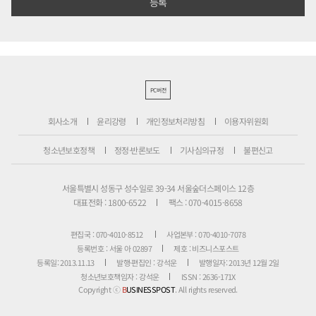
PC버전
회사소개
윤리강령
개인정보처리방침
이용자위원회
청소년보호정책
정정·반론보도
기사심의규정
불편신고
서울특별시 성동구 성수일로 39-34 서울숲더스페이스 12층
대표전화 : 1800-6522
팩스 : 070-4015-8658
편집국 : 070-4010-8512
사업본부 : 070-4010-7078
등록번호 : 서울 아 02897
제호 : 비즈니스포스트
등록일: 2013.11.13
발행·편집인 : 강석운
발행일자: 2013년 12월 2일
청소년보호책임자 : 강석운
ISSN : 2636-171X
Copyright ⓒ
B
USINESSPOST
. All rights reserved.