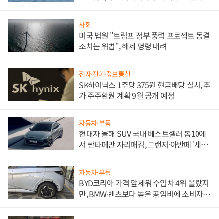
사회
미국 법원 "트럼프 정부 풍력 프로젝트 동결
조치는 위법", 해제 명령 내려
전자·전기·정보통신
SK하이닉스 1주당 375원 현금배당 실시, 추
가 주주환원 계획 9월 공개 예정
자동차·부품
현대차 올해 SUV 국내 베스트셀러 톱10에
서 싼타페만 자리매김, 그랜저·아반떼 '세단
쌍끌이'로 내수 방어
자동차·부품
BYD코리아 가격 앞세워 수입차 4위 올랐지
만, BMW·벤츠보다 높은 공임비에 소비자
불만 폭발