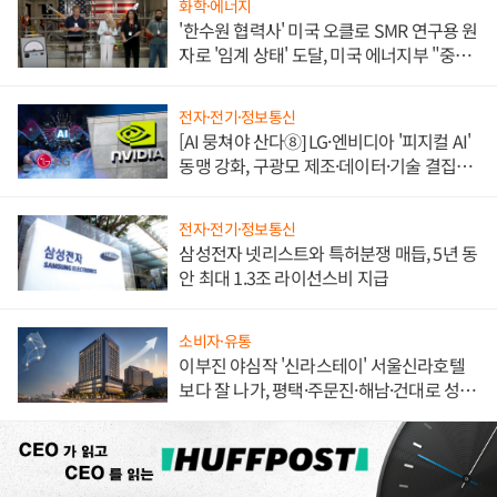
화학·에너지
'한수원 협력사' 미국 오클로 SMR 연구용 원
자로 '임계 상태' 도달, 미국 에너지부 "중요
한 이정표"
전자·전기·정보통신
[AI 뭉쳐야 산다⑧] LG·엔비디아 '피지컬 AI'
동맹 강화, 구광모 제조·데이터·기술 결집
해 종합 로보틱스 기업으로
전자·전기·정보통신
삼성전자 넷리스트와 특허분쟁 매듭, 5년 동
안 최대 1.3조 라이선스비 지급
소비자·유통
이부진 야심작 '신라스테이' 서울신라호텔
보다 잘 나가, 평택·주문진·해남·건대로 성
장판 더 넓힌다