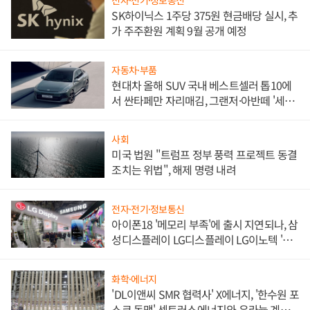
전자·전기·정보통신
SK하이닉스 1주당 375원 현금배당 실시, 추
가 주주환원 계획 9월 공개 예정
자동차·부품
현대차 올해 SUV 국내 베스트셀러 톱10에
서 싼타페만 자리매김, 그랜저·아반떼 '세단
쌍끌이'로 내수 방어
사회
미국 법원 "트럼프 정부 풍력 프로젝트 동결
조치는 위법", 해제 명령 내려
전자·전기·정보통신
아이폰18 '메모리 부족'에 출시 지연되나, 삼
성디스플레이 LG디스플레이 LG이노텍 '탈
애플' 수익 다각화 속도
화학·에너지
'DL이앤씨 SMR 협력사' X에너지, '한수원 포
스코 동맹' 센트러스에너지와 우라늄 계약