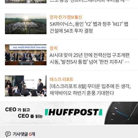
체결
전자·전기·정보통신
SK하이닉스, 용인 'Y2' 팹과 청주 'M17' 팹
건설에 54조 투자 결정
정치
AI시대 맞아 25년 만에 전력산업 구조개편
시동, '발전5사 통합' 넘어 '한전 지주사' 재편
론도
데스크 리포트
[데스크리포트 8월] 무더운 입추에 든 생각,
제약바이오 하반기 훈풍 기대한다
기사댓글
0
개