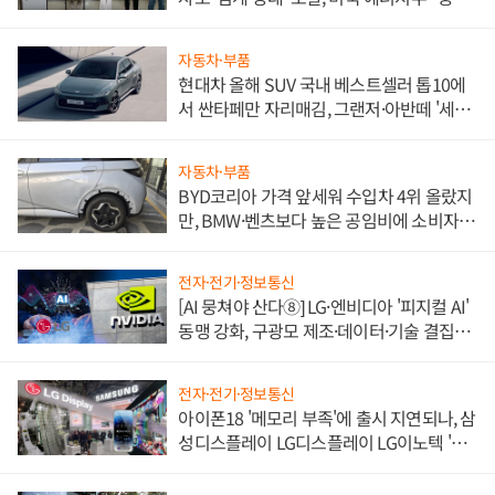
한 이정표"
자동차·부품
현대차 올해 SUV 국내 베스트셀러 톱10에
서 싼타페만 자리매김, 그랜저·아반떼 '세단
쌍끌이'로 내수 방어
자동차·부품
BYD코리아 가격 앞세워 수입차 4위 올랐지
만, BMW·벤츠보다 높은 공임비에 소비자
불만 폭발
전자·전기·정보통신
[AI 뭉쳐야 산다⑧] LG·엔비디아 '피지컬 AI'
동맹 강화, 구광모 제조·데이터·기술 결집
해 종합 로보틱스 기업으로
전자·전기·정보통신
아이폰18 '메모리 부족'에 출시 지연되나, 삼
성디스플레이 LG디스플레이 LG이노텍 '탈
애플' 수익 다각화 속도