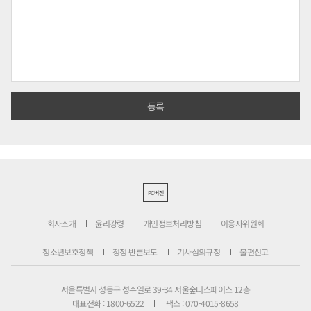
PC버전
회사소개
윤리강령
개인정보처리방침
이용자위원회
청소년보호정책
정정·반론보도
기사심의규정
불편신고
서울특별시 성동구 성수일로 39-34 서울숲더스페이스 12층
대표전화 : 1800-6522
팩스 : 070-4015-8658