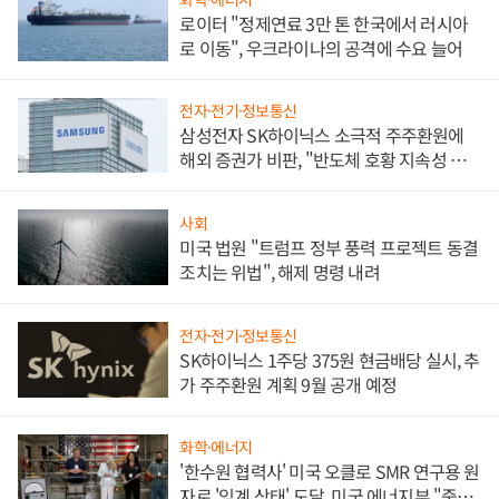
로이터 "정제연료 3만 톤 한국에서 러시아
로 이동", 우크라이나의 공격에 수요 늘어
전자·전기·정보통신
삼성전자 SK하이닉스 소극적 주주환원에
해외 증권가 비판, "반도체 호황 지속성 의
문"
사회
미국 법원 "트럼프 정부 풍력 프로젝트 동결
조치는 위법", 해제 명령 내려
전자·전기·정보통신
SK하이닉스 1주당 375원 현금배당 실시, 추
가 주주환원 계획 9월 공개 예정
화학·에너지
'한수원 협력사' 미국 오클로 SMR 연구용 원
자로 '임계 상태' 도달, 미국 에너지부 "중요